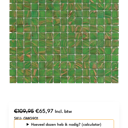
Oorspronkelijke
Huidige
€
109,95
€
65,97
Incl. btw
SKU:
GMG901
prijs
prijs
Hoeveel dozen heb ik nodig?