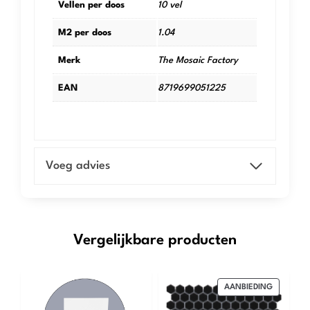
Vellen per doos
10 vel
M2 per doos
1.04
Merk
The Mosaic Factory
EAN
8719699051225
Voeg advies
Vergelijkbare producten
PRODUCT
AANBIEDING
IN