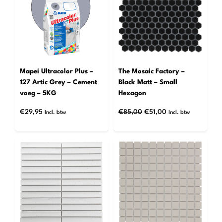
DE
UITVERK
Mapei Ultracolor Plus –
The Mosaic Factory –
127 Artic Grey – Cement
Black Matt – Small
voeg – 5KG
Hexagon
Oorspronkelijke
Huidige
€
29,95
€
85,00
€
51,00
Incl. btw
Incl. btw
prijs
prijs
was:
is:
€85,00.
€51,00.