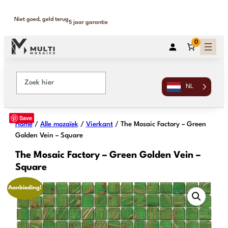
Binnen 1-2 werkdagen geleverd
365 dagen retour
0
NL
Save
Home
/
Alle mozaïek
/
Vierkant
/ The Mosaic Factory – Green
Golden Vein – Square
The Mosaic Factory – Green Golden Vein –
Square
Aanbieding!