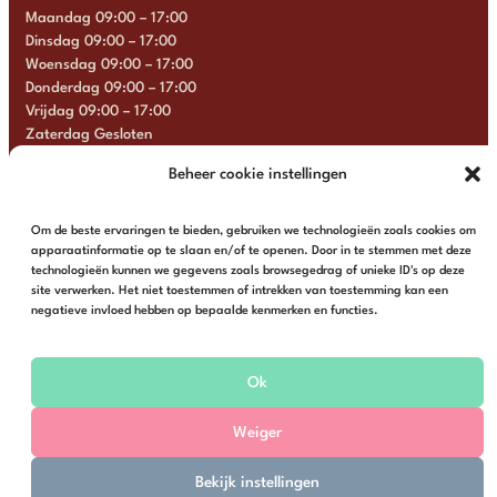
Maandag 09:00 – 17:00
Dinsdag 09:00 – 17:00
Woensdag 09:00 – 17:00
Donderdag 09:00 – 17:00
Vrijdag 09:00 – 17:00
Zaterdag Gesloten
Zondag Gesloten
Beheer cookie instellingen
+31 6 13 57 92 22
info@multimosaics.com
Om de beste ervaringen te bieden, gebruiken we technologieën zoals cookies om
apparaatinformatie op te slaan en/of te openen. Door in te stemmen met deze
technologieën kunnen we gegevens zoals browsegedrag of unieke ID's op deze
site verwerken. Het niet toestemmen of intrekken van toestemming kan een
negatieve invloed hebben op bepaalde kenmerken en functies.
© Multi Mosaics | Webshop door
Buro Staal
Ok
Algemene voorwaarden
Privacy
Weiger
Bekijk instellingen