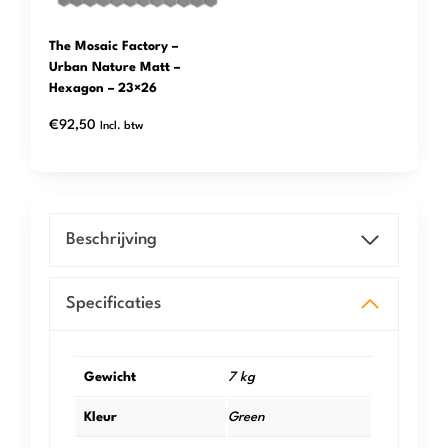
The Mosaic Factory –
Urban Nature Matt –
Hexagon – 23×26
€
92,50
Incl. btw
Beschrijving
Specificaties
Gewicht
7 kg
Kleur
Green