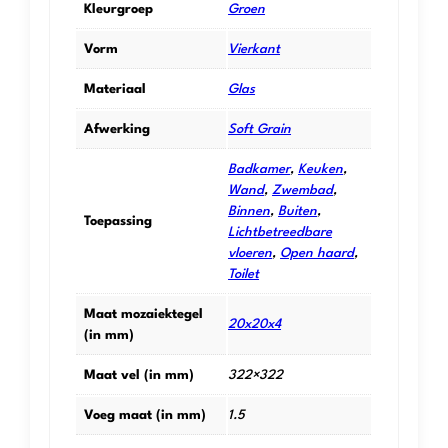
Kleurgroep
Groen
Vorm
Vierkant
Materiaal
Glas
Afwerking
Soft Grain
Badkamer
,
Keuken
,
Wand
,
Zwembad
,
Binnen
,
Buiten
,
Toepassing
Lichtbetreedbare
vloeren
,
Open haard
,
Toilet
Maat mozaiektegel
20x20x4
(in mm)
Maat vel (in mm)
322×322
Voeg maat (in mm)
1.5