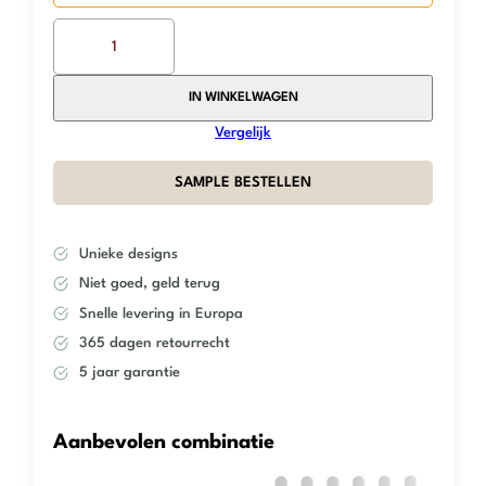
was:
is:
The
€109,95.
€65,97.
Mosaic
Factory
–
IN WINKELWAGEN
Green
Vergelijk
Golden
Vein
SAMPLE BESTELLEN
–
Square
aantal
Unieke designs
Niet goed, geld terug
Snelle levering in Europa
365 dagen retourrecht
5 jaar garantie
Aanbevolen combinatie