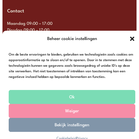
Contact
Maandag 09:00 – 17:00
Dinsdag 09:00 – 17:00
Woensdag 09:00 – 17:00
Beheer cookie instellingen
Donderdag 09:00 – 17:00
Vrijdag 09:00 – 17:00
Om de beste ervaringen te bieden, gebruiken we technologieën zoals cookies om
Zaterdag Gesloten
apparaatinformatie op te slaan en/of te openen. Door in te stemmen met deze
Zondag Gesloten
technologieën kunnen we gegevens zoals browsegedrag of unieke ID's op deze
site verwerken. Het niet toestemmen of intrekken van toestemming kan een
+31 6 13 57 92 22
info@multimosaics.com
negatieve invloed hebben op bepaalde kenmerken en functies.
Ok
Weiger
© Multi Mosaics | Webshop door
Buro Staal
Bekijk instellingen
Algemene voorwaarden
Privacy
Cookiebeleid
Privacy