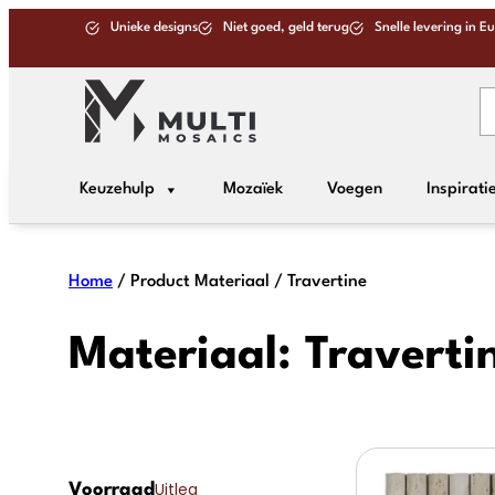
Ga
Unieke designs
Niet goed, geld terug
Snelle levering in E
naar
de
inhoud
Keuzehulp
Mozaïek
Voegen
Inspirati
Home
/ Product Materiaal / Travertine
Materiaal:
Traverti
Uitleg
Voorraad