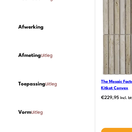
Afwerking
Uitleg
Afmeting
The Mosaic Facto
Uitleg
Toepassing
Kitkat Convex
€
229,95
Incl. b
Uitleg
Vorm