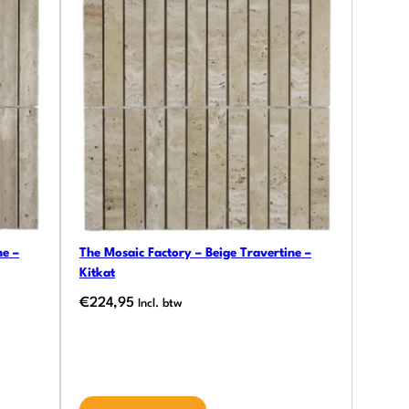
ne –
The Mosaic Factory – Beige Travertine –
Kitkat
€
224,95
Incl. btw