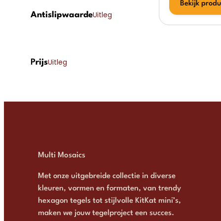
Bekijk produ
Uitleg
Antislipwaarde
Uitleg
P
rijs
Multi Mosaics
Met onze uitgebreide collectie in diverse
kleuren, vormen en formaten, van trendy
hexagon tegels tot stijlvolle KitKat mini’s,
maken we jouw tegelproject een succes.