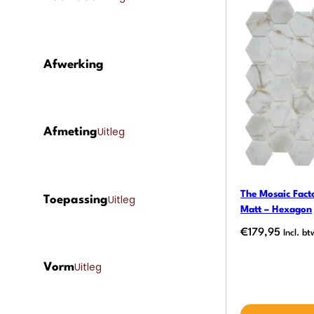
Afwerking
Uitleg
Afmeting
The Mosaic Fact
Uitleg
Toepassing
Matt – Hexagon
€
179,95
Incl. bt
Uitleg
Vorm