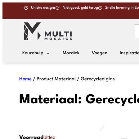
Ga
Unieke designs
Niet goed, geld terug
Snelle levering in E
naar
de
inhoud
Keuzehulp
Mozaïek
Voegen
Inspirati
Home
/ Product Materiaal / Gerecycled glas
Materiaal:
Gerecycl
Uitleg
Voorraad