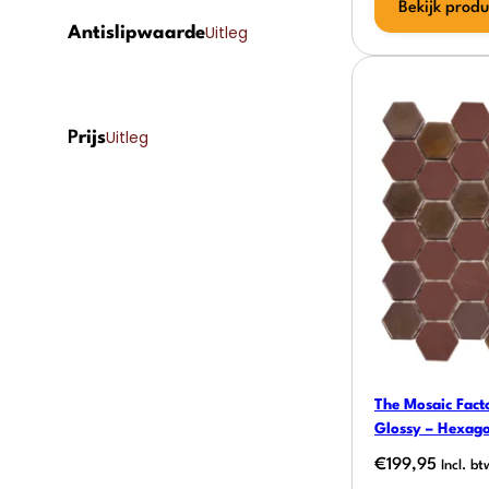
Bekijk produ
Uitleg
Antislipwaarde
Uitleg
P
rijs
The Mosaic Fact
Glossy – Hexag
€
199,95
Incl. bt