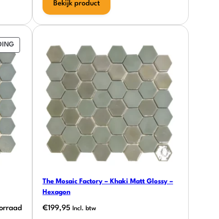
Bekijk product
PRODUCT
DING
IN
DE
UITVERKOOP
The Mosaic Factory – Khaki Matt Glossy –
Hexagon
orraad
€
199,95
Incl. btw