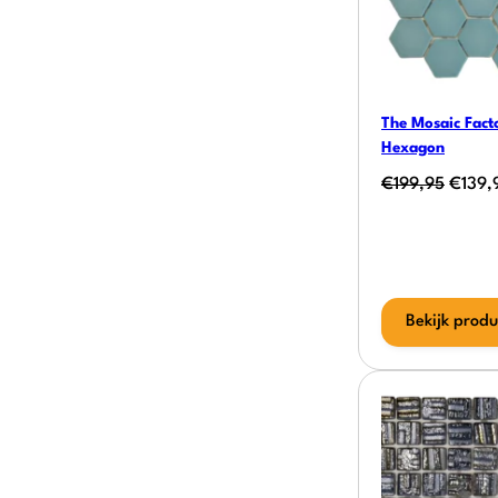
The Mosaic Fact
Hexagon
Oorspr
€
199,95
€
139,
prijs
was:
€199,
Bekijk produ