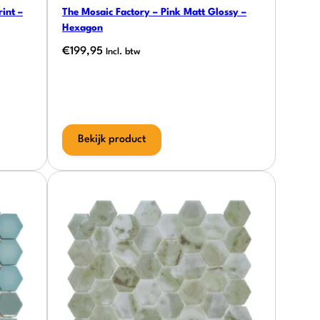
int –
The Mosaic Factory – Pink Matt Glossy –
Hexagon
€
199,95
Incl. btw
Bekijk product