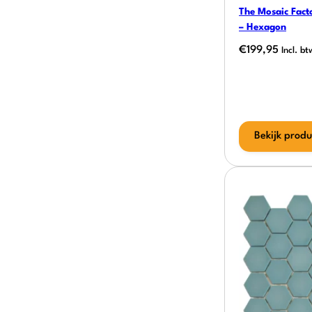
The Mosaic Fact
– Hexagon
€
199,95
Incl. bt
Bekijk produ