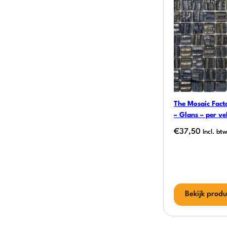
The Mosaic Facto
– Glans – per ve
€
37,50
Incl. bt
Bekijk produ