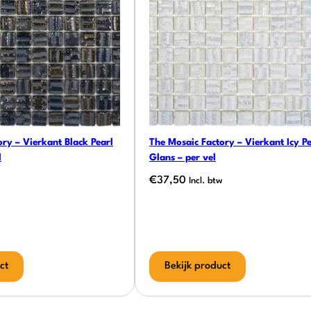
ry – Vierkant Black Pearl
The Mosaic Factory – Vierkant Icy Pe
l
Glans – per vel
€
37,50
w
Incl. btw
ct
Bekijk product