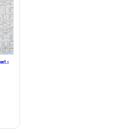
arl –