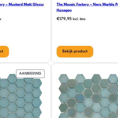
ory – Mustard Matt Glossy
The Mosaic Factory – Nero Marble Pr
Hexagon
€
179,95
w
Incl. btw
ct
Bekijk product
PRODUCT
AANBIEDING
IN
DE
UITVERKOOP