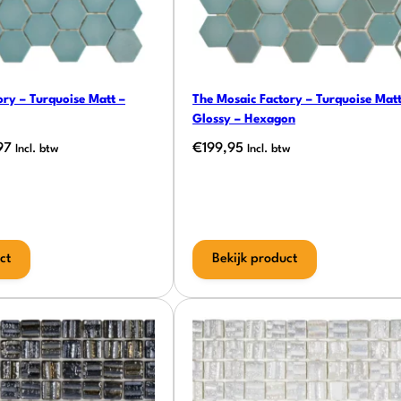
ory – Turquoise Matt –
The Mosaic Factory – Turquoise Mat
Glossy – Hexagon
onkelijke
Huidige
97
€
199,95
Incl. btw
Incl. btw
prijs
is:
95.
€139,97.
ct
Bekijk product