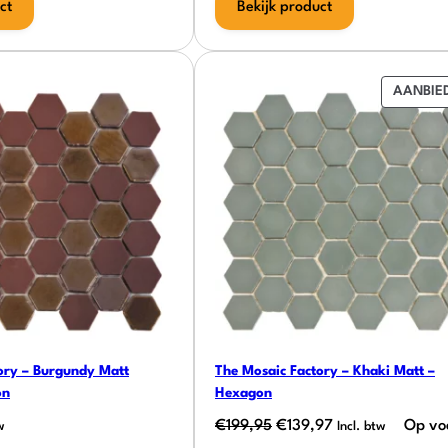
ct
Bekijk product
AANBIE
ory – Burgundy Matt
The Mosaic Factory – Khaki Matt –
on
Hexagon
Oorspronkelijke
Huidige
€
199,95
€
139,97
Op vo
w
Incl. btw