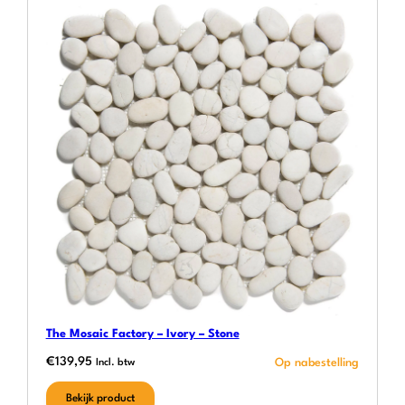
The Mosaic Factory – Ivory – Stone
€
139,95
Incl. btw
Bekijk product