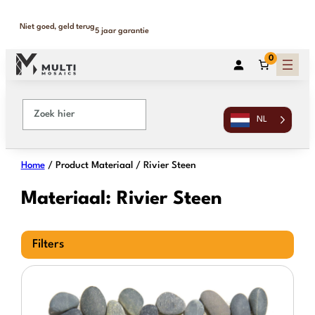
Ga
naar
Niet goed, geld terug
5 jaar garantie
de
inhoud
0
NL
Home
/ Product Materiaal / Rivier Steen
Materiaal:
Rivier Steen
Filters