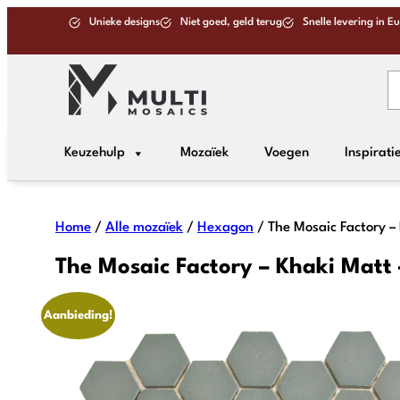
Unieke designs
Niet goed, geld terug
Snelle levering in E
Keuzehulp
Mozaïek
Voegen
Inspirati
Home
/
Alle mozaïek
/
Hexagon
/ The Mosaic Factory –
The Mosaic Factory – Khaki Matt
Aanbieding!