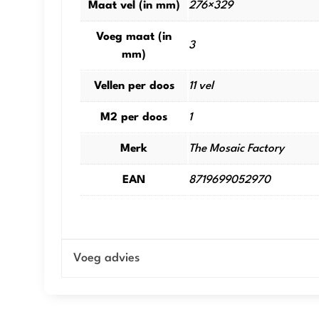
Maat vel (in mm)
276×329
Voeg maat (in
3
mm)
Vellen per doos
11 vel
M2 per doos
1
Merk
The Mosaic Factory
EAN
8719699052970
Voeg advies