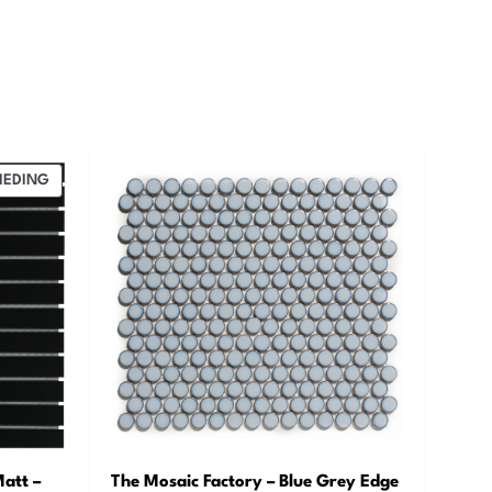
PRODUCT
IEDING
IN
DE
UITVERKOOP
Matt –
The Mosaic Factory – Blue Grey Edge