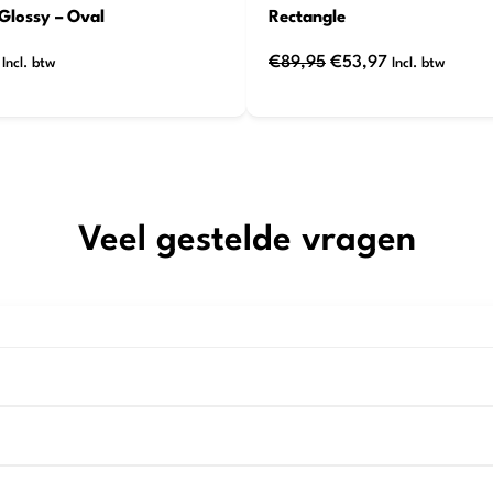
Glossy – Oval
Rectangle
Oorspronkelijke
Huidige
€
89,95
€
53,97
Incl. btw
Incl. btw
prijs
prijs
was:
is:
€89,95.
€53,97.
Veel gestelde vragen