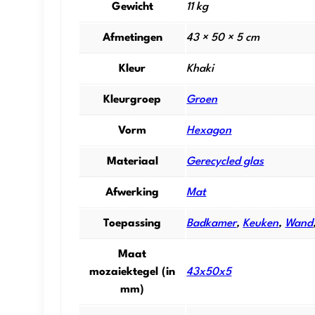
Gewicht
11 kg
Afmetingen
43 × 50 × 5 cm
Kleur
Khaki
Kleurgroep
Groen
Vorm
Hexagon
Materiaal
Gerecycled glas
Afwerking
Mat
Toepassing
Badkamer
,
Keuken
,
Wand
Maat
mozaiektegel (in
43x50x5
mm)