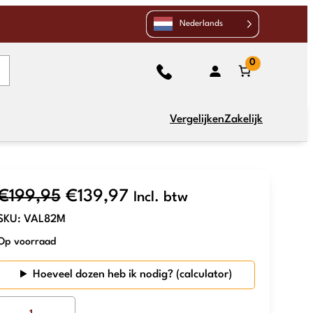
Nederlands
0
Vergelijken
Zakelijk
Oorspronkelijke
Huidige
€
199,95
€
139,97
Incl. btw
SKU:
VAL82M
prijs
prijs
Op voorraad
was:
is:
Hoeveel dozen heb ik nodig?
€199,95.
€139,97.
The