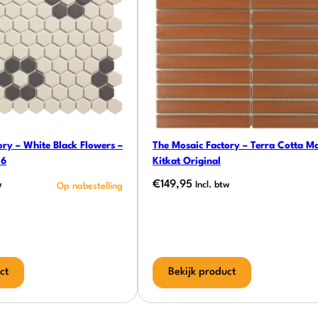
ory – White Black Flowers –
The Mosaic Factory – Terra Cotta Ma
26
Kitkat Original
€
149,95
w
Incl. btw
ct
Bekijk product