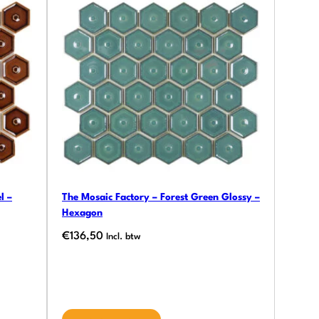
l –
The Mosaic Factory – Forest Green Glossy –
Hexagon
€
136,50
Incl. btw