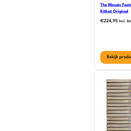
The Mosaic Facto
Kitkat Original
€
224,95
Incl. b
Bekijk produ