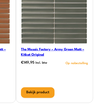
tt –
The Mosaic Factory – Army Green Matt –
Kitkat Original
€
149,95
Incl. btw
Bekijk product