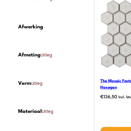
Afwerking
Uitleg
Afmeting
The Mosaic Facto
Uitleg
Vorm
Hexagon
€
136,50
Incl. b
Uitleg
Materiaal