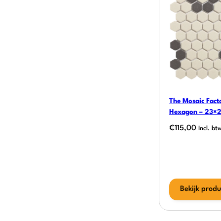
The Mosaic Fact
Hexagon – 23×
€
115,00
Incl. bt
Bekijk produ