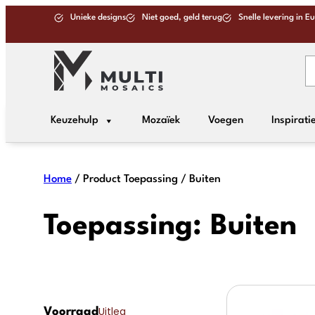
Ga
Unieke designs
Niet goed, geld terug
Snelle levering in E
naar
de
inhoud
Keuzehulp
Mozaïek
Voegen
Inspirati
Home
/ Product Toepassing / Buiten
Toepassing:
Buiten
Uitleg
Voorraad