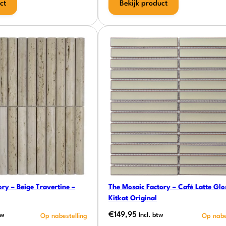
ct
Bekijk product
ry – Beige Travertine –
The Mosaic Factory – Café Latte Glo
Kitkat Original
€
149,95
tw
Incl. btw