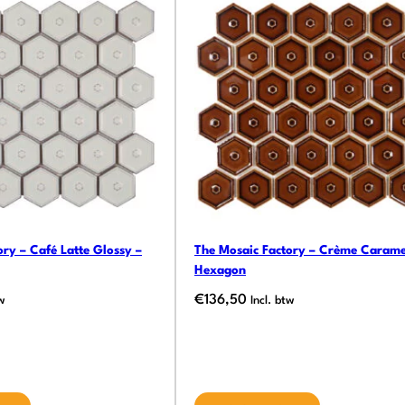
ry – Café Latte Glossy –
The Mosaic Factory – Crème Carame
Hexagon
€
136,50
tw
Incl. btw