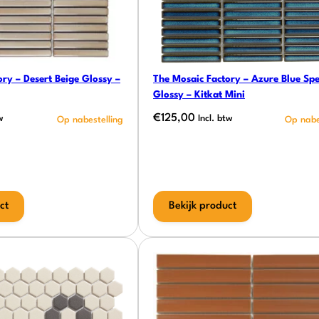
ry – Desert Beige Glossy –
The Mosaic Factory – Azure Blue Spe
Glossy – Kitkat Mini
€
125,00
w
Incl. btw
ct
Bekijk product