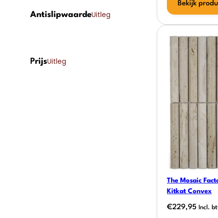
Bekijk produ
Uitleg
Antislipwaarde
Uitleg
P
rijs
The Mosaic Facto
Kitkat Convex
€
229,95
Incl. b