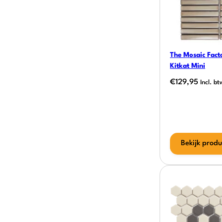
The Mosaic Facto
Kitkat Mini
€
129,95
Incl. bt
Bekijk produ