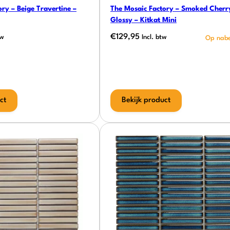
ry – Beige Travertine –
The Mosaic Factory – Smoked Cherr
Glossy – Kitkat Mini
€
129,95
tw
Incl. btw
ct
Bekijk product