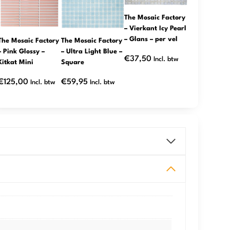
The Mosaic Factory
– Vierkant Icy Pearl
– Glans – per vel
The Mosaic Factory
The Mosaic Factory
– Pink Glossy –
– Ultra Light Blue –
€
37,50
Incl. btw
Kitkat Mini
Square
€
125,00
€
59,95
Incl. btw
Incl. btw