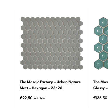
The Mosaic Factory – Urban Nature
The Mosa
Matt – Hexagon – 23×26
Glossy 
€
92,50
€
136,50
Incl. btw