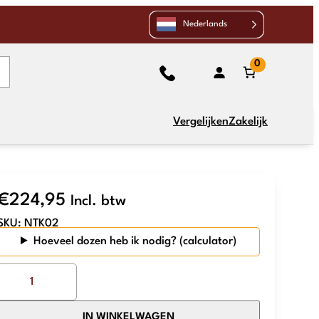
Nederlands
0
Vergelijken
Zakelijk
€
224,95
Incl. btw
SKU:
NTK02
Hoeveel dozen heb ik nodig?
The
Mosaic
Factory
IN WINKELWAGEN