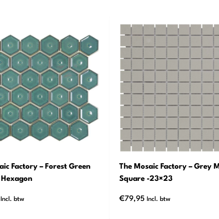
ic Factory – Forest Green
The Mosaic Factory – Grey M
– Hexagon
Square -23×23
€
79,95
Incl. btw
Incl. btw