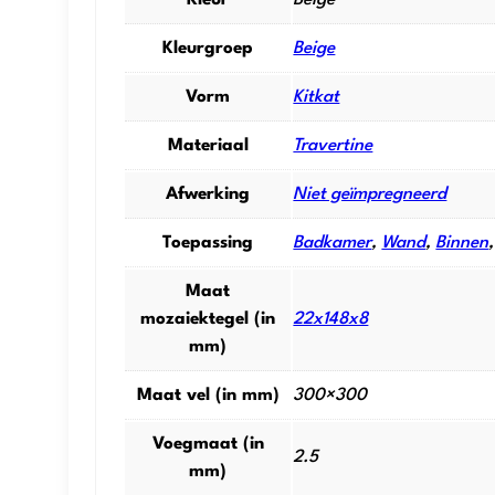
Kleurgroep
Beige
Vorm
Kitkat
Materiaal
Travertine
Afwerking
Niet geïmpregneerd
Toepassing
Badkamer
,
Wand
,
Binnen
Maat
mozaiektegel (in
22x148x8
mm)
Maat vel (in mm)
300×300
Voegmaat (in
2.5
mm)