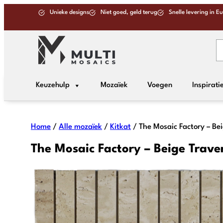
Unieke designs
Niet goed, geld terug
Snelle levering in E
Keuzehulp
Mozaïek
Voegen
Inspirati
Home
/
Alle mozaïek
/
Kitkat
/ The Mosaic Factory – Bei
The Mosaic Factory – Beige Traver