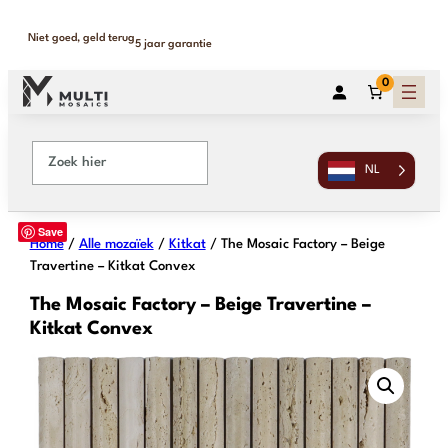
Binnen 1-2 werkdagen geleverd
365 dagen retour
0
NL
Save
Home
/
Alle mozaïek
/
Kitkat
/ The Mosaic Factory – Beige
Travertine – Kitkat Convex
The Mosaic Factory – Beige Travertine –
Kitkat Convex