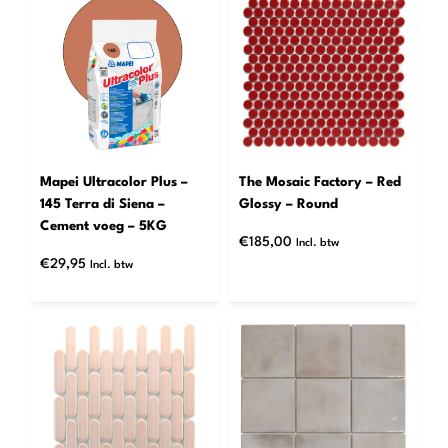
Mapei Ultracolor Plus –
The Mosaic Factory – Red
145 Terra di Siena –
Glossy – Round
Cement voeg – 5KG
€
185,00
Incl. btw
€
29,95
Incl. btw