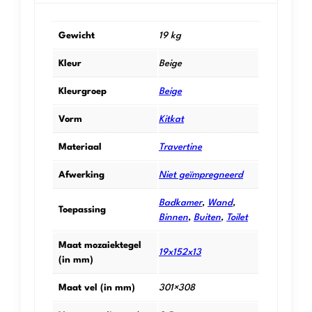
Gewicht
19 kg
Kleur
Beige
Kleurgroep
Beige
Vorm
Kitkat
Materiaal
Travertine
Afwerking
Niet geïmpregneerd
Badkamer
,
Wand
,
Toepassing
Binnen
,
Buiten
,
Toilet
Maat mozaiektegel
19x152x13
(in mm)
Maat vel (in mm)
301×308