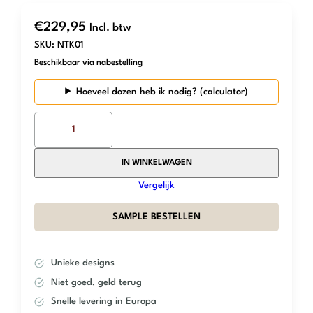
€
229,95
Incl. btw
SKU:
NTK01
Beschikbaar via nabestelling
Hoeveel dozen heb ik nodig?
The
Mosaic
Factory
–
IN WINKELWAGEN
Beige
Vergelijk
Travertine
–
SAMPLE BESTELLEN
Kitkat
Convex
aantal
Unieke designs
Niet goed, geld terug
Snelle levering in Europa