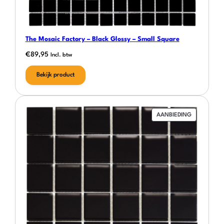
The Mosaic Factory – Black Glossy – Small Square
€
89,95
Incl. btw
Bekijk product
PRODUCT
AANBIEDING
IN
DE
UITVERKOO