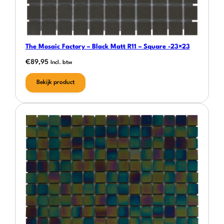
The Mosaic Factory – Black Matt R11 – Square -23×23
€
89,95
Incl. btw
Bekijk product