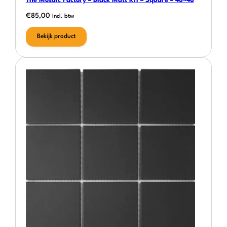
The Mosaic Factory – Black Matt R11 – Square – 48×48
€
85,00
Incl. btw
Bekijk product