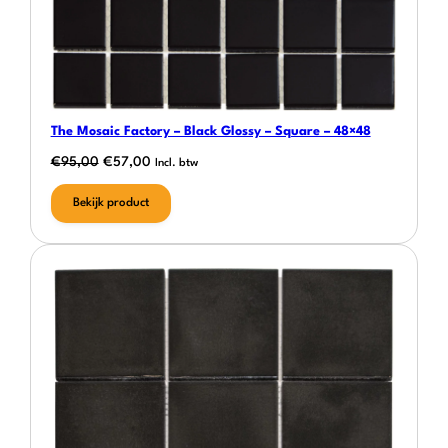
The Mosaic Factory – Black Glossy – Square – 48×48
Oorspronkelijke
Huidige
€
95,00
€
57,00
Incl. btw
prijs
prijs
Bekijk product
was:
is:
€95,00.
€57,00.