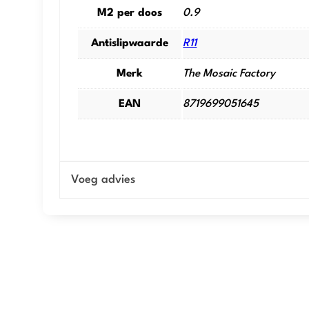
M2 per doos
0.9
Antislipwaarde
R11
Merk
The Mosaic Factory
EAN
8719699051645
Voeg advies