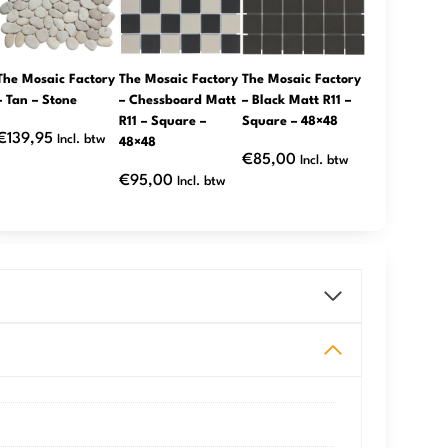
The Mosaic Factory
The Mosaic Factory
The Mosaic Factory
– Tan – Stone
– Chessboard Matt
– Black Matt R11 –
R11 – Square –
Square – 48×48
€
139,95
Incl. btw
48×48
€
85,00
Incl. btw
€
95,00
Incl. btw