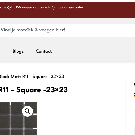
uropa
365 dagen retourrecht
5 jaar garantie
e
Blogs
Contact
Black Matt R11 – Square -23×23
R11 – Square -23×23