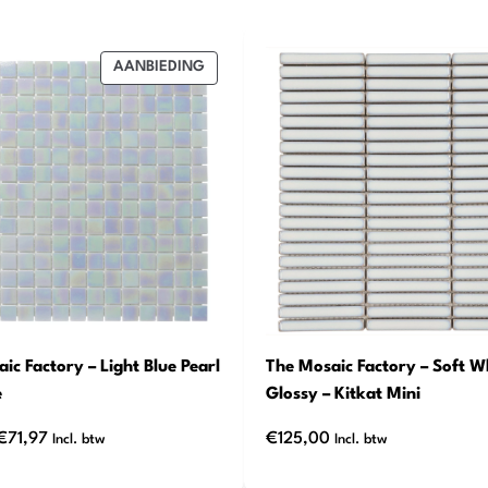
PRODUCT
AANBIEDING
IN
DE
UITVERKOOP
ic Factory – Light Blue Pearl
The Mosaic Factory – Soft W
e
Glossy – Kitkat Mini
Oorspronkelijke
Huidige
€
71,97
€
125,00
Incl. btw
Incl. btw
prijs
prijs