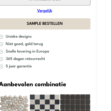
–
Black
Vergelijk
Matt
R11
SAMPLE BESTELLEN
–
Square
Unieke designs
-23×23
Niet goed, geld terug
aantal
Snelle levering in Europa
365 dagen retourrecht
5 jaar garantie
Aanbevolen combinatie