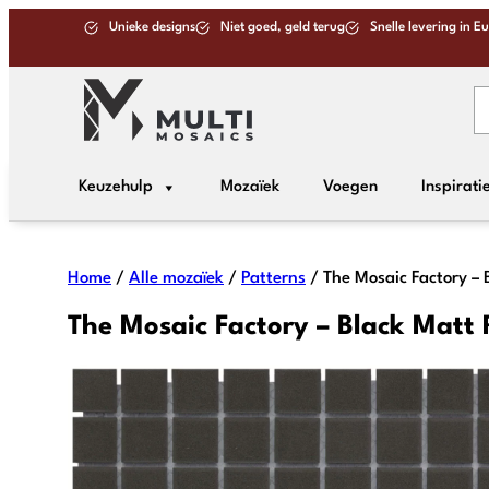
Unieke designs
Niet goed, geld terug
Snelle levering in E
Keuzehulp
Mozaïek
Voegen
Inspirati
Home
/
Alle mozaïek
/
Patterns
/ The Mosaic Factory – 
The Mosaic Factory – Black Matt 