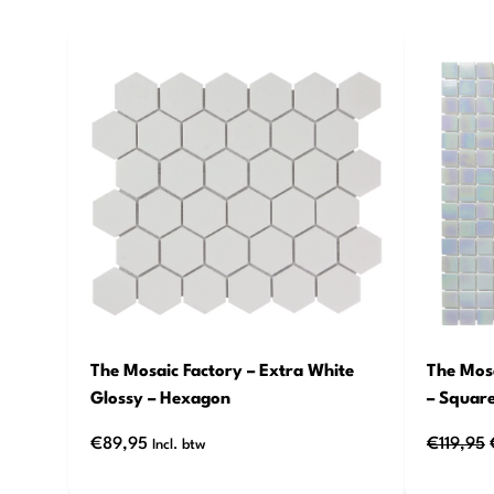
The Mosaic Factory – Extra White
The Mosa
Glossy – Hexagon
– Squar
€
89,95
€
119,95
Incl. btw