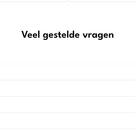
was:
is:
€119,95.
€71,97.
Veel gestelde vragen