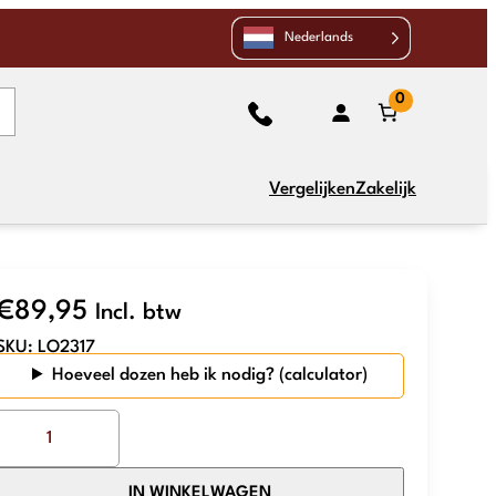
Nederlands
0
Vergelijken
Zakelijk
€
89,95
Incl. btw
SKU:
LO2317
Hoeveel dozen heb ik nodig?
The
Mosaic
Factory
IN WINKELWAGEN