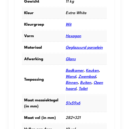
Gewicht
11 kg
Kleur
Extra White
Kleurgroep
Wit
Vorm
Hexagon
Materiaal
Geglazuurd porselein
Afwerking
Glans
Badkamer
,
Keuken
,
Wand
,
Zwembad
,
Toepassing
Binnen
,
Buiten
,
Open
haard
,
Toilet
Maat mozaiektegel
51x59x6
(in mm)
Maat vel (in mm)
282×321