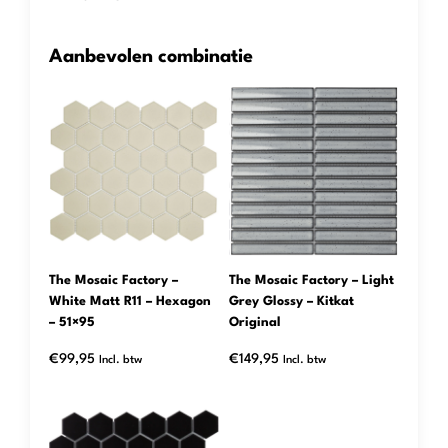
Aanbevolen combinatie
The Mosaic Factory –
The Mosaic Factory – Light
White Matt R11 – Hexagon
Grey Glossy – Kitkat
– 51×95
Original
€
99,95
€
149,95
Incl. btw
Incl. btw