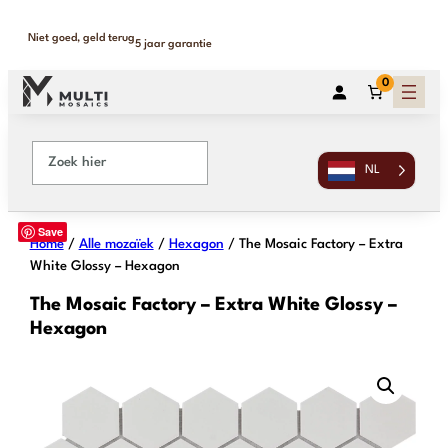
Binnen 1-2 werkdagen geleverd
365 dagen retour
0
NL
Save
Home
/
Alle mozaïek
/
Hexagon
/ The Mosaic Factory – Extra
White Glossy – Hexagon
The Mosaic Factory – Extra White Glossy –
Hexagon