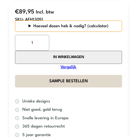
€
89,95
Incl. btw
SKU:
AFH13051
Hoeveel dozen heb ik nodig?
The
Mosaic
Factory
–
IN WINKELWAGEN
Extra
Vergelijk
White
Glossy
SAMPLE BESTELLEN
–
Hexagon
aantal
Unieke designs
Niet goed, geld terug
Snelle levering in Europa
365 dagen retourrecht
5 jaar garantie