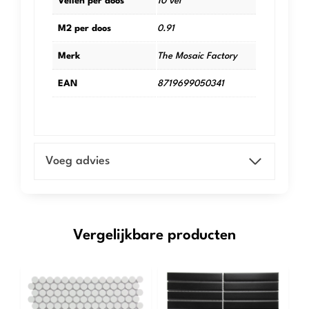
Vellen per doos
10 vel
M2 per doos
0.91
Merk
The Mosaic Factory
EAN
8719699050341
Voeg advies
Vergelijkbare producten