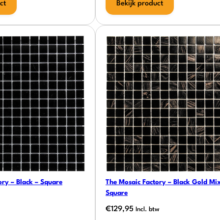
ct
Bekijk product
ory – Black – Square
The Mosaic Factory – Black Gold Mix
Square
€
129,95
Incl. btw