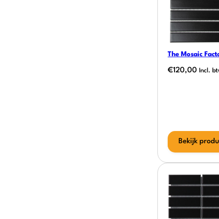
The Mosaic Facto
€
120,00
Incl. b
Bekijk produ