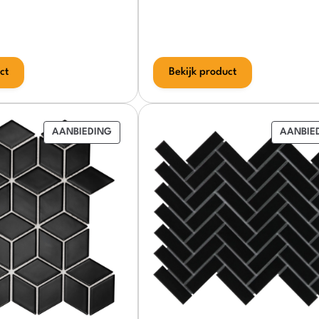
ct
Bekijk product
PRODUCT
AANBIEDING
AANBIE
IN
DE
UITVERKOOP