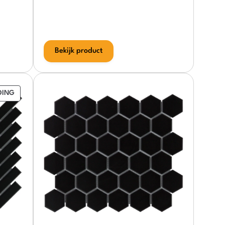
Bekijk product
PRODUCT
DING
IN
DE
UITVERKOOP