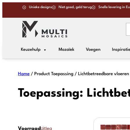
Ga
Unieke designs
Niet goed, geld terug
Snelle levering in E
naar
de
inhoud
Keuzehulp
Mozaïek
Voegen
Inspirati
Home
/ Product Toepassing / Lichtbetreedbare vloeren
Toepassing:
Lichtbe
Uitleg
Voorraad