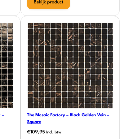
Bekijk product
 –
The Mosaic Factory – Black Golden Vein –
Square
€
109,95
Incl. btw