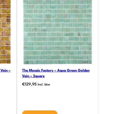
Vein –
The Mosaic Factory – Aqua Green Golden
Vein – Square
€
129,95
Incl. btw