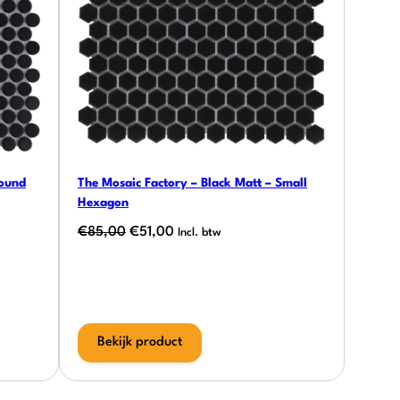
Round
The Mosaic Factory – Black Matt – Small
Hexagon
Oorspronkelijke
Huidige
€
85,00
€
51,00
Incl. btw
prijs
prijs
was:
is:
€85,00.
€51,00.
Bekijk product