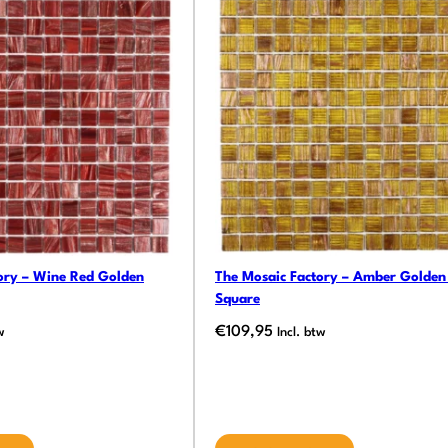
ory – Wine Red Golden
The Mosaic Factory – Amber Golden 
Square
€
109,95
w
Incl. btw