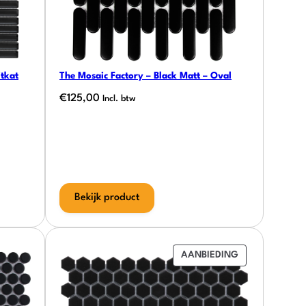
itkat
The Mosaic Factory – Black Matt – Oval
€
125,00
Incl. btw
Bekijk product
PRODUCT
AANBIEDING
IN
DE
UITVERKOOP