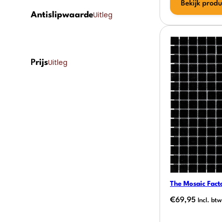
Bekijk produ
Uitleg
Antislipwaarde
Uitleg
P
rijs
The Mosaic Fact
€
69,95
Incl. btw