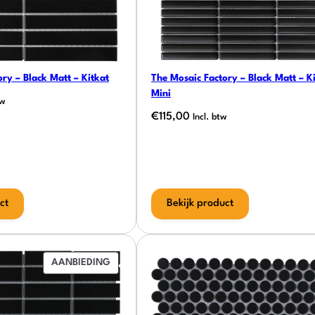
ry – Black Matt – Kitkat
The Mosaic Factory – Black Matt – K
Mini
tw
€
115,00
Incl. btw
ct
Bekijk product
PRODUCT
AANBIEDING
IN
DE
UITVERKOOP