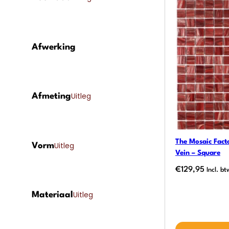
Afwerking
Uitleg
Afmeting
The Mosaic Fact
Uitleg
Vorm
Vein – Square
€
129,95
Incl. bt
Uitleg
Materiaal