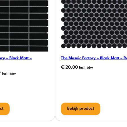
ory – Black Matt –
The Mosaic Factory – Black Matt – 
€
120,00
Incl. btw
onkelijke
Huidige
7
Incl. btw
prijs
is:
.
€53,97.
ct
Bekijk product