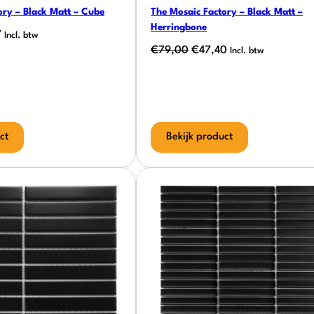
ory – Black Matt – Cube
The Mosaic Factory – Black Matt –
Herringbone
onkelijke
Huidige
7
Incl. btw
Oorspronkelijke
Huidige
€
79,00
€
47,40
prijs
Incl. btw
prijs
prijs
is:
was:
is:
.
€47,97.
€79,00.
€47,40.
ct
Bekijk product