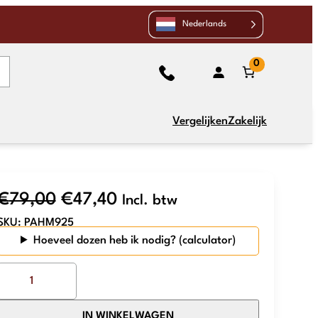
Nederlands
0
Vergelijken
Zakelijk
Oorspronkelijke
Huidige
€
79,00
€
47,40
Incl. btw
SKU:
PAHM925
prijs
prijs
Hoeveel dozen heb ik nodig?
was:
is:
The
€79,00.
€47,40.
Mosaic
Factory
IN WINKELWAGEN