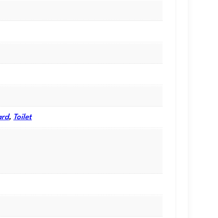
ard
,
Toilet