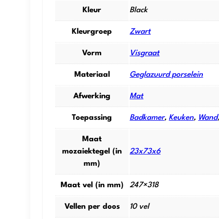
Kleur
Black
Kleurgroep
Zwart
Vorm
Visgraat
Materiaal
Geglazuurd porselein
Afwerking
Mat
Toepassing
Badkamer
,
Keuken
,
Wand
Maat
mozaiektegel (in
23x73x6
mm)
Maat vel (in mm)
247×318
Vellen per doos
10 vel