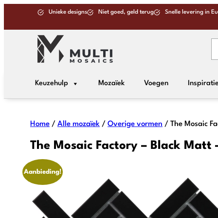
Unieke designs
Niet goed, geld terug
Snelle levering in E
Keuzehulp
Mozaïek
Voegen
Inspirati
Home
/
Alle mozaïek
/
Overige vormen
/ The Mosaic Fa
The Mosaic Factory – Black Matt 
Aanbieding!