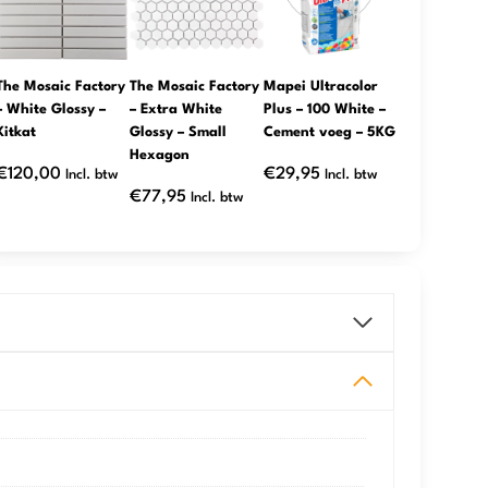
The Mosaic Factory
The Mosaic Factory
Mapei Ultracolor
– White Glossy –
– Extra White
Plus – 100 White –
Kitkat
Glossy – Small
Cement voeg – 5KG
Hexagon
€
120,00
€
29,95
Incl. btw
Incl. btw
€
77,95
Incl. btw