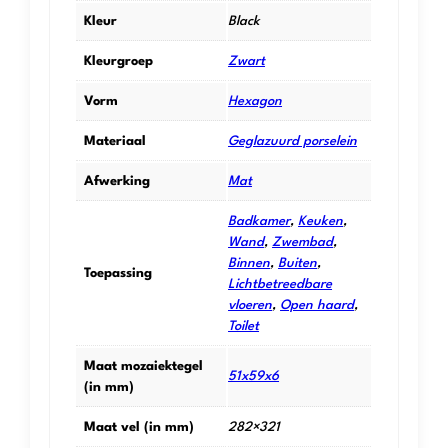
Kleur
Black
Kleurgroep
Zwart
Vorm
Hexagon
Materiaal
Geglazuurd porselein
Afwerking
Mat
Badkamer
,
Keuken
,
Wand
,
Zwembad
,
Binnen
,
Buiten
,
Toepassing
Lichtbetreedbare
vloeren
,
Open haard
,
Toilet
Maat mozaiektegel
51x59x6
(in mm)
Maat vel (in mm)
282×321