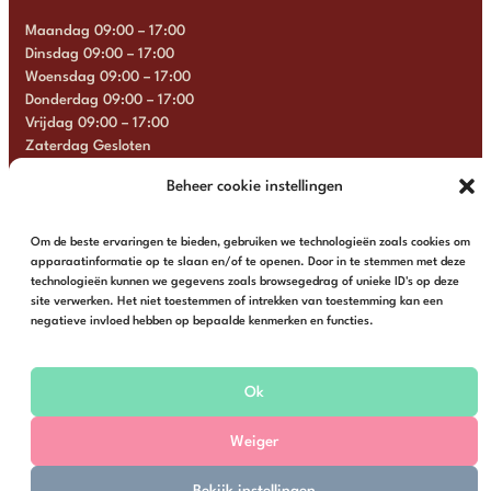
Maandag 09:00 – 17:00
Dinsdag 09:00 – 17:00
Woensdag 09:00 – 17:00
Donderdag 09:00 – 17:00
Vrijdag 09:00 – 17:00
Zaterdag Gesloten
Zondag Gesloten
Beheer cookie instellingen
+31 6 13 57 92 22
info@multimosaics.com
Om de beste ervaringen te bieden, gebruiken we technologieën zoals cookies om
apparaatinformatie op te slaan en/of te openen. Door in te stemmen met deze
technologieën kunnen we gegevens zoals browsegedrag of unieke ID's op deze
site verwerken. Het niet toestemmen of intrekken van toestemming kan een
negatieve invloed hebben op bepaalde kenmerken en functies.
© Multi Mosaics | Webshop door
Buro Staal
Ok
Algemene voorwaarden
Privacy
Weiger
Bekijk instellingen