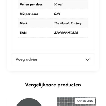
Vellen per doos
10 vel
M2 per doos
0.91
Merk
The Mosaic Factory
EAN
8719699050525
Voeg advies
Vergelijkbare producten
PRODUCT
AANBIEDING
IN