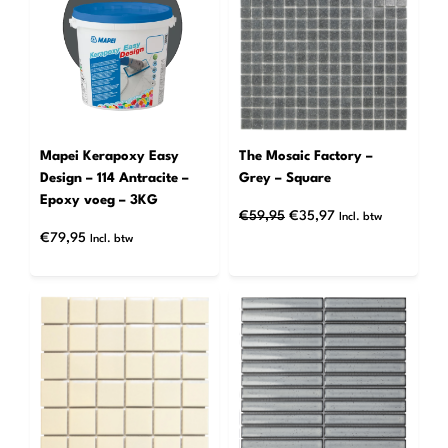
DE
UITVERK
Mapei Kerapoxy Easy
The Mosaic Factory –
Design – 114 Antracite –
Grey – Square
Epoxy voeg – 3KG
Oorspronkelijke
Huidige
€
59,95
€
35,97
Incl. btw
prijs
prijs
€
79,95
Incl. btw
was:
is:
€59,95.
€35,97.