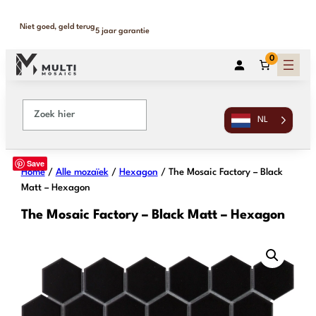
Binnen 1-2 werkdagen geleverd
365 dagen retour
0
NL
Save
Home
/
Alle mozaïek
/
Hexagon
/ The Mosaic Factory – Black
Matt – Hexagon
The Mosaic Factory – Black Matt – Hexagon