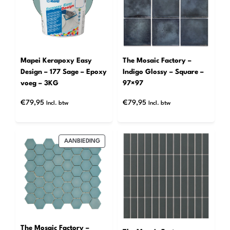
Mapei Kerapoxy Easy
The Mosaic Factory –
Design – 177 Sage – Epoxy
Indigo Glossy – Square –
voeg – 3KG
97×97
€
79,95
€
79,95
Incl. btw
Incl. btw
PRODUCT
AANBIEDING
IN
DE
UITVERKOOP
The Mosaic Factory –