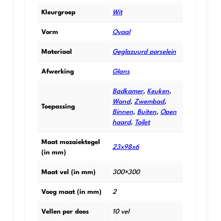
Kleurgroep
Wit
Vorm
Ovaal
Materiaal
Geglazuurd porselein
Afwerking
Glans
Badkamer
,
Keuken
,
Wand
,
Zwembad
,
Toepassing
Binnen
,
Buiten
,
Open
haard
,
Toilet
Maat mozaiektegel
23x98x6
(in mm)
Maat vel (in mm)
300×300
Voeg maat (in mm)
2
Vellen per doos
10 vel