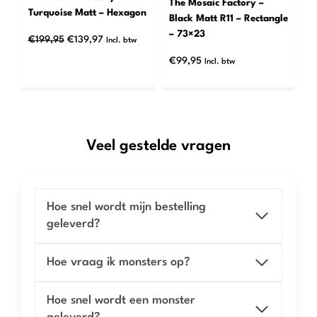
The Mosaic Factory –
Turquoise Matt – Hexagon
Black Matt R11 – Rectangle
– 73×23
Oorspronkelijke
Huidige
€
199,95
€
139,97
Incl. btw
prijs
prijs
€
99,95
Incl. btw
was:
is:
€199,95.
€139,97.
Veel gestelde vragen
Hoe snel wordt mijn bestelling
geleverd?
Hoe vraag ik monsters op?
Hoe snel wordt een monster