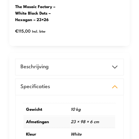
The Mosaic Factory –
White Black Dots –
Hexagon – 23×26
€
115,00
Incl. btw
Beschrijving
Specificaties
Gewicht
10 kg
Afmetingen
23 × 98 × 6 cm
Kleur
White