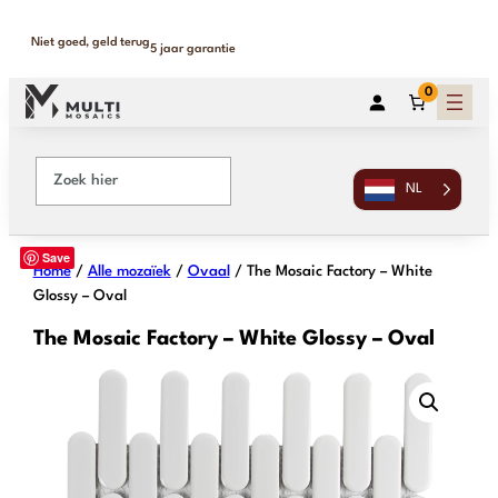
Binnen 1-2 werkdagen geleverd
365 dagen retour
0
NL
Save
Home
/
Alle mozaïek
/
Ovaal
/ The Mosaic Factory – White
Glossy – Oval
The Mosaic Factory – White Glossy – Oval