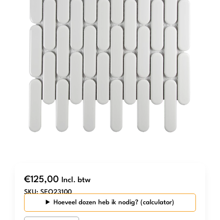
€
125,00
Incl. btw
SKU:
SEO23100
Hoeveel dozen heb ik nodig?