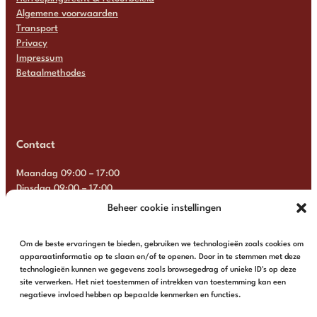
Algemene voorwaarden
Transport
Privacy
Impressum
Betaalmethodes
Contact
Maandag 09:00 – 17:00
Dinsdag 09:00 – 17:00
Woensdag 09:00 – 17:00
Beheer cookie instellingen
Donderdag 09:00 – 17:00
Vrijdag 09:00 – 17:00
Om de beste ervaringen te bieden, gebruiken we technologieën zoals cookies om
Zaterdag Gesloten
apparaatinformatie op te slaan en/of te openen. Door in te stemmen met deze
Zondag Gesloten
technologieën kunnen we gegevens zoals browsegedrag of unieke ID's op deze
site verwerken. Het niet toestemmen of intrekken van toestemming kan een
+31 6 13 57 92 22
info@multimosaics.com
negatieve invloed hebben op bepaalde kenmerken en functies.