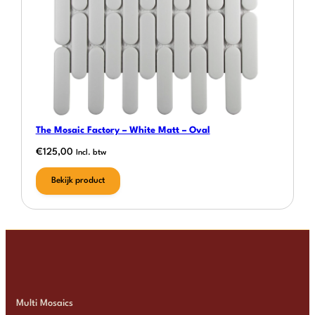
The Mosaic Factory – White Matt – Oval
€
125,00
Incl. btw
Bekijk product
Multi Mosaics