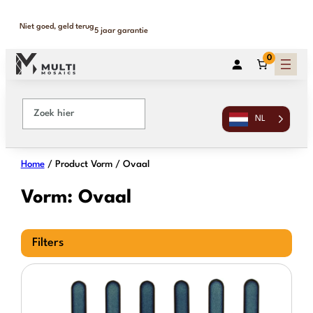
Ga
naar
Binnen 1-2 werkdagen geleverd
365 dagen retour
de
inhoud
0
NL
Home
/ Product Vorm / Ovaal
Vorm:
Ovaal
Filters