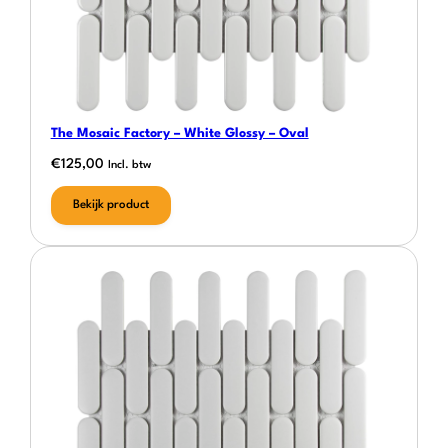
The Mosaic Factory – White Glossy – Oval
€
125,00
Incl. btw
Bekijk product