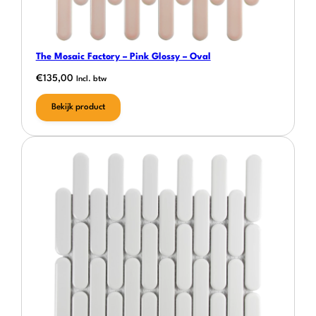
The Mosaic Factory – Pink Glossy – Oval
€
135,00
Incl. btw
Bekijk product