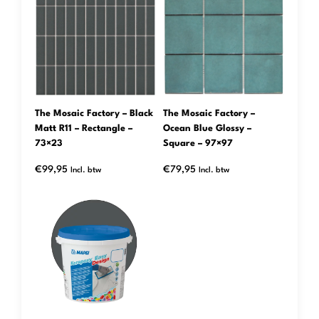
The Mosaic Factory – Black
The Mosaic Factory –
Matt R11 – Rectangle –
Ocean Blue Glossy –
73×23
Square – 97×97
€
99,95
€
79,95
Incl. btw
Incl. btw