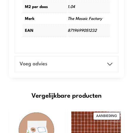
M2 per doos
1.04
Merk
The Mosaic Factory
EAN
8719699051232
Voeg advies
Vergelijkbare producten
PRODUCT
AANBIEDING
IN
DE
UITVERK