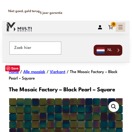
Binnen 1-2 werkdagen geleverd
365 dagen retour
0
NL
Save
Home
/
Alle mozaïek
/
Vierkant
/ The Mosaic Factory – Black
Pearl – Square
The Mosaic Factory – Black Pearl – Square