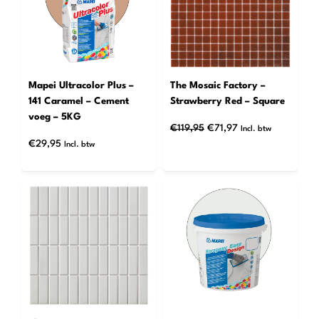
Mapei Ultracolor Plus –
The Mosaic Factory –
141 Caramel – Cement
Strawberry Red – Square
voeg – 5KG
Oorspronkelijke
Huidige
€
119,95
€
71,97
Incl. btw
prijs
prijs
€
29,95
Incl. btw
was:
is:
€119,95.
€71,97.