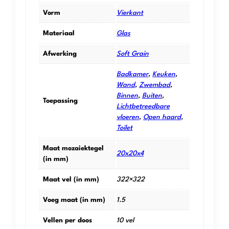
Vorm
Vierkant
Materiaal
Glas
Afwerking
Soft Grain
Badkamer
,
Keuken
,
Wand
,
Zwembad
,
Binnen
,
Buiten
,
Toepassing
Lichtbetreedbare
vloeren
,
Open haard
,
Toilet
Maat mozaiektegel
20x20x4
(in mm)
Maat vel (in mm)
322×322
Voeg maat (in mm)
1.5
Vellen per doos
10 vel