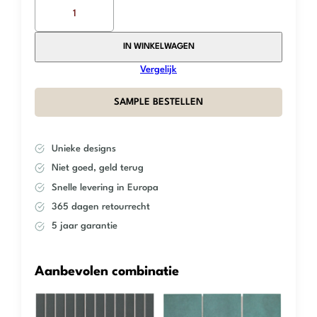
The
Mosaic
Factory
–
IN WINKELWAGEN
Black
Vergelijk
Pearl
–
SAMPLE BESTELLEN
Square
aantal
Unieke designs
Niet goed, geld terug
Snelle levering in Europa
365 dagen retourrecht
5 jaar garantie
Aanbevolen combinatie