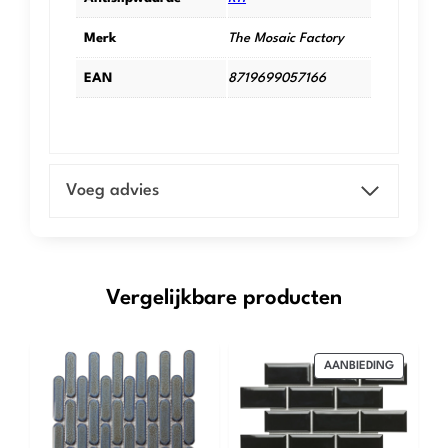
Merk
The Mosaic Factory
EAN
8719699057166
Voeg advies
Vergelijkbare producten
PRODUCT
AANBIEDING
IN
DE
UITVERK