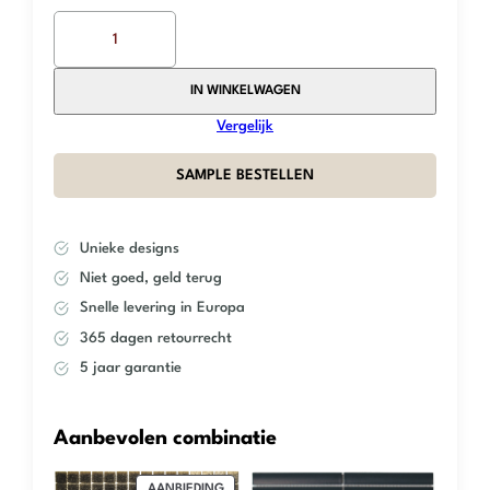
The
Mosaic
Factory
–
IN WINKELWAGEN
Dark
Vergelijk
Grey
Matt
SAMPLE BESTELLEN
R11
–
Square
Unieke designs
–
95×95
Niet goed, geld terug
aantal
Snelle levering in Europa
365 dagen retourrecht
5 jaar garantie
Aanbevolen combinatie
PRODUCT
AANBIEDING