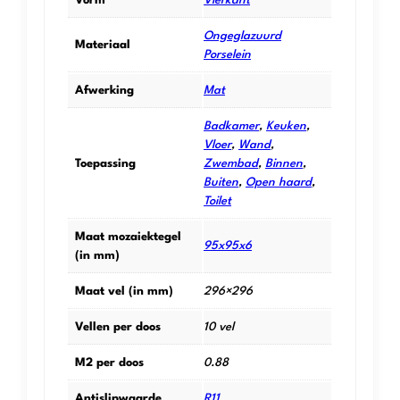
Vorm
Vierkant
Ongeglazuurd
Materiaal
Porselein
Afwerking
Mat
Badkamer
,
Keuken
,
Vloer
,
Wand
,
Toepassing
Zwembad
,
Binnen
,
Buiten
,
Open haard
,
Toilet
Maat mozaiektegel
95x95x6
(in mm)
Maat vel (in mm)
296×296
Vellen per doos
10 vel
M2 per doos
0.88
Antislipwaarde
R11