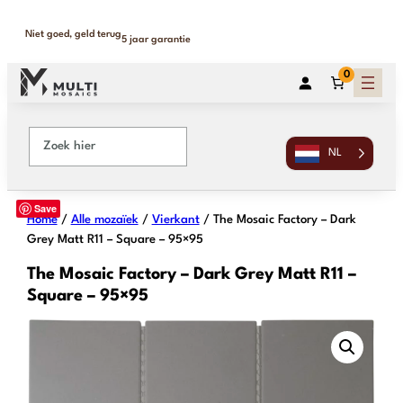
Binnen 1-2 werkdagen geleverd
365 dagen retour
0
NL
Save
Home
/
Alle mozaïek
/
Vierkant
/ The Mosaic Factory – Dark
Grey Matt R11 – Square – 95×95
The Mosaic Factory – Dark Grey Matt R11 –
Square – 95×95