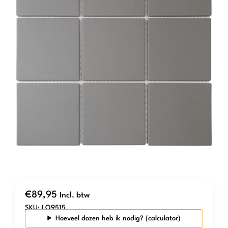
€
89,95
Incl. btw
SKU:
LO9515
Hoeveel dozen heb ik nodig?