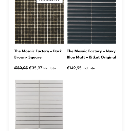
IN
DE
UITVERKOOP
The Mosaic Factory – Dark
The Mosaic Factory – Navy
Brown- Square
Blue Matt – Kitkat Original
Oorspronkelijke
Huidige
€
59,95
€
35,97
€
149,95
Incl. btw
Incl. btw
prijs
prijs
was:
is:
€59,95.
€35,97.