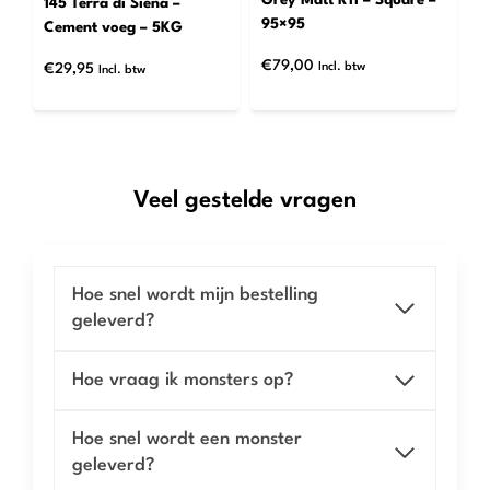
Grey Matt R11 – Square –
145 Terra di Siena –
95×95
Cement voeg – 5KG
€
79,00
Incl. btw
€
29,95
Incl. btw
Veel gestelde vragen
Hoe snel wordt mijn bestelling
geleverd?
Hoe vraag ik monsters op?
Hoe snel wordt een monster
geleverd?