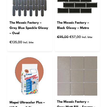
The Mosaic Factory –
The Mosaic Factory –
Grey Blue Speckle Glossy
Black Glossy – Metro
– Oval
Oorspronkelijke
Huidige
€
95,00
€
57,00
Incl. btw
prijs
prijs
€
135,00
Incl. btw
was:
is:
€95,00.
€57,00.
The Mosaic Factory –
Mapei Ultracolor Plus –