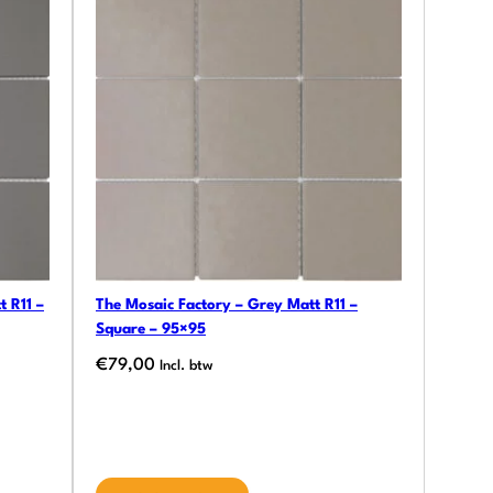
t R11 –
The Mosaic Factory – Grey Matt R11 –
Square – 95×95
€
79,00
Incl. btw