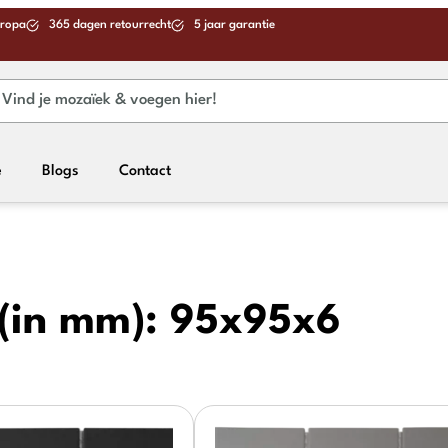
uropa
365 dagen retourrecht
5 jaar garantie
e
Blogs
Contact
(in mm):
95x95x6