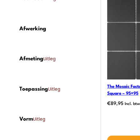
Afwerking
Uitleg
Afmeting
The Mosaic Facto
Uitleg
Toepassing
Square – 95×95
€
89,95
Incl. btw
Uitleg
Vorm