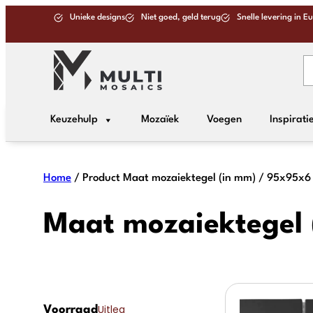
Ga
Unieke designs
Niet goed, geld terug
Snelle levering in E
naar
de
inhoud
Keuzehulp
Mozaïek
Voegen
Inspirati
Home
/ Product Maat mozaiektegel (in mm) / 95x95x6
Maat mozaiektegel 
Uitleg
Voorraad