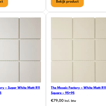
ct
Bekijk product
ory – Super White Matt R11
The Mosaic Factory – White Matt R11
5
Square – 95×95
€
79,00
Incl. btw