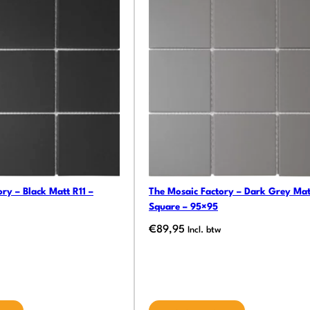
ry – Black Matt R11 –
The Mosaic Factory – Dark Grey Mat
Square – 95×95
€
89,95
Incl. btw