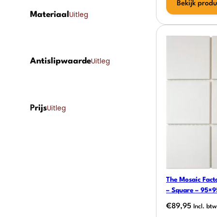
Bekijk produ
Uitleg
Materiaal
Uitleg
Antislipwaarde
Uitleg
P
rijs
The Mosaic Fact
– Square – 95×9
€
89,95
Incl. btw