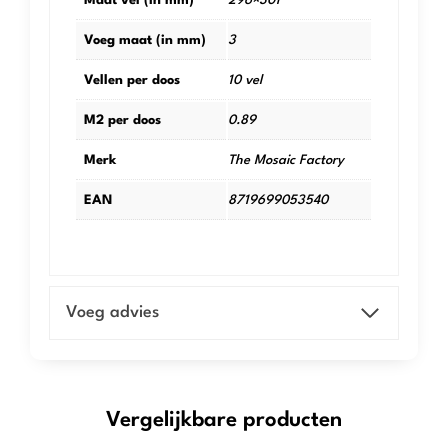
Maat vel (in mm)
296×301
Voeg maat (in mm)
3
Vellen per doos
10 vel
M2 per doos
0.89
Merk
The Mosaic Factory
EAN
8719699053540
Voeg advies
Vergelijkbare producten