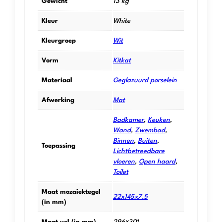
Gewicht
13 kg
Kleur
White
Kleurgroep
Wit
Vorm
Kitkat
Materiaal
Geglazuurd porselein
Afwerking
Mat
Badkamer
,
Keuken
,
Wand
,
Zwembad
,
Binnen
,
Buiten
,
Toepassing
Lichtbetreedbare
vloeren
,
Open haard
,
Toilet
Maat mozaiektegel
22x145x7.5
(in mm)