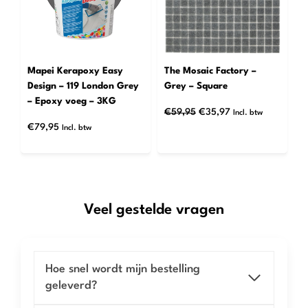
Mapei Kerapoxy Easy
The Mosaic Factory –
Design – 119 London Grey
Grey – Square
– Epoxy voeg – 3KG
Oorspronkelijke
Huidige
€
59,95
€
35,97
Incl. btw
prijs
prijs
€
79,95
Incl. btw
was:
is:
€59,95.
€35,97.
Veel gestelde vragen
Hoe snel wordt mijn bestelling
geleverd?