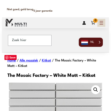
Binnen 1-2 werkdagen geleverd
365 dagen retour
0
NL
Save
Home
/
Alle mozaïek
/
Kitkat
/ The Mosaic Factory – White
Matt – Kitkat
The Mosaic Factory – White Matt – Kitkat