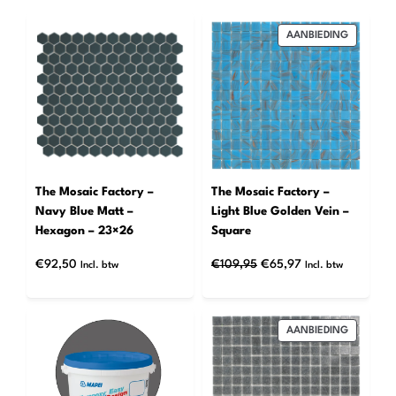
PRODUCT
AANBIEDING
IN
DE
UITVERK
The Mosaic Factory –
The Mosaic Factory –
Navy Blue Matt –
Light Blue Golden Vein –
Hexagon – 23×26
Square
Oorspronkelijke
Huidige
€
92,50
€
109,95
€
65,97
Incl. btw
Incl. btw
prijs
prijs
was:
is:
€109,95.
€65,97.
PRODUCT
AANBIEDING
IN
DE
UITVERK