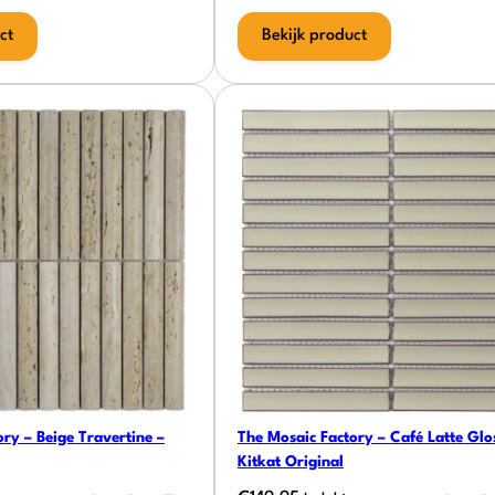
ct
Bekijk product
ry – Beige Travertine –
The Mosaic Factory – Café Latte Glo
Kitkat Original