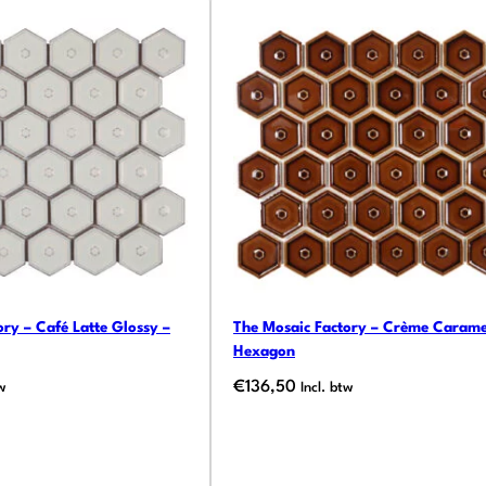
ry – Café Latte Glossy –
The Mosaic Factory – Crème Carame
Hexagon
€
136,50
tw
Incl. btw