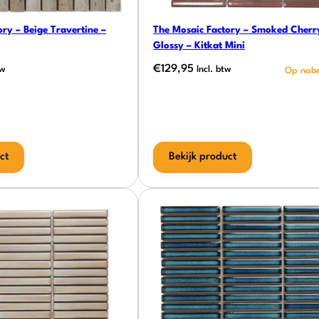
ry – Beige Travertine –
The Mosaic Factory – Smoked Cherr
Glossy – Kitkat Mini
€
129,95
tw
Incl. btw
ct
Bekijk product