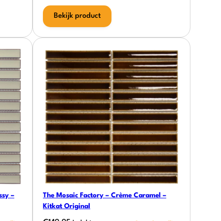
Bekijk product
ssy –
The Mosaic Factory – Crème Caramel –
Kitkat Original