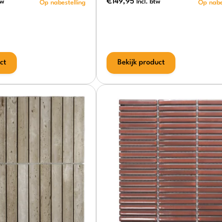
€
149,95
tw
Incl. btw
ct
Bekijk product