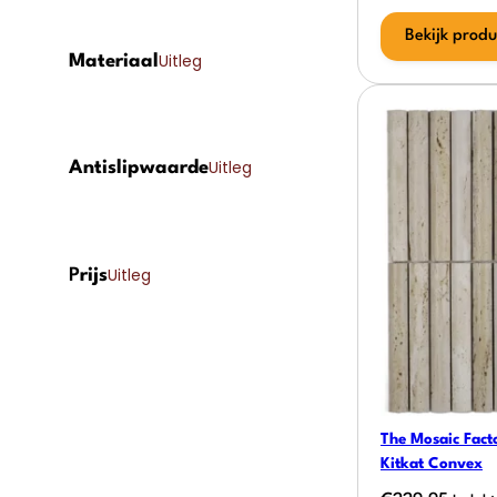
Bekijk produ
Uitleg
Materiaal
Uitleg
Antislipwaarde
Uitleg
P
rijs
The Mosaic Facto
Kitkat Convex