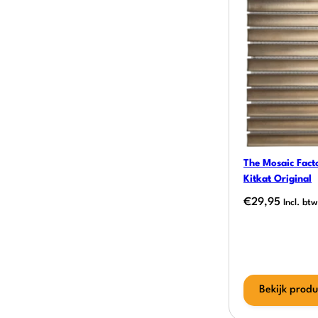
The Mosaic Facto
Kitkat Original
€
29,95
Incl. btw
Bekijk produ