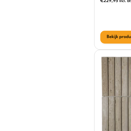
€
229,95
Incl. b
Bekijk produ