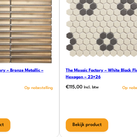
ry – Bronze Metallic –
The Mosaic Factory – White Black Fl
Hexagon – 23×26
€
115,00
Incl. btw
ct
Bekijk product