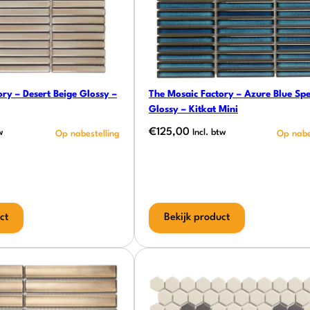
ry – Desert Beige Glossy –
The Mosaic Factory – Azure Blue Spe
Glossy – Kitkat Mini
€
125,00
w
Incl. btw
ct
Bekijk product