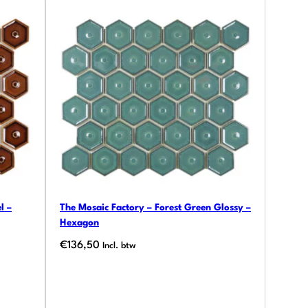
l –
The Mosaic Factory – Forest Green Glossy –
Hexagon
€
136,50
Incl. btw