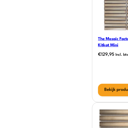
The Mosaic Facto
Kitkat Mini
€
129,95
Incl. bt
Bekijk produ