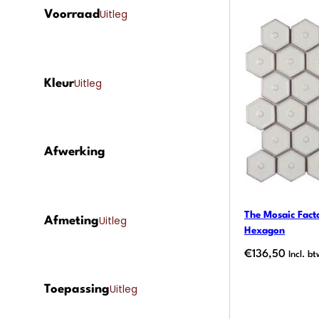
Uitleg
Voorraad
Uitleg
Kleur
Afwerking
The Mosaic Facto
Uitleg
Afmeting
Hexagon
€
136,50
Incl. b
Uitleg
Toepassing