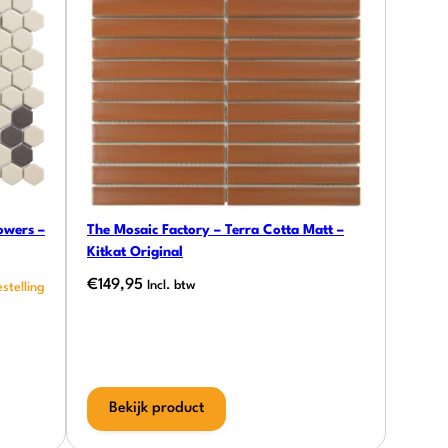
owers –
The Mosaic Factory – Terra Cotta Matt –
Kitkat Original
€
149,95
Incl. btw
Bekijk product