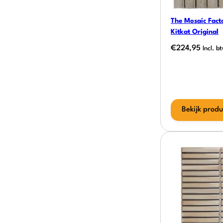
The Mosaic Facto
Kitkat Original
€
224,95
Incl. b
Bekijk produ