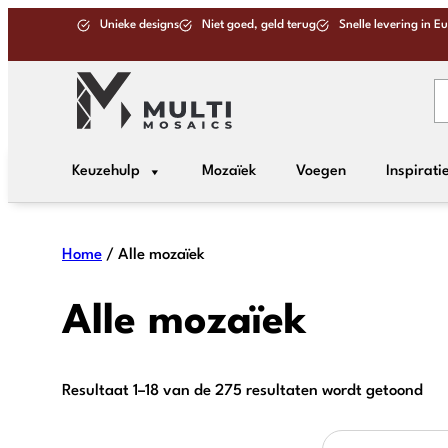
Unieke designs
Niet goed, geld terug
Snelle levering in E
Keuzehulp
Mozaïek
Voegen
Inspirati
Home
/ Alle mozaïek
Alle mozaïek
Resultaat 1–18 van de 275 resultaten wordt getoond