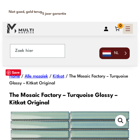
Binnen 1-2 werkdagen geleverd
365 dagen retour
…
0
NL
Save
Home
/
Alle mozaïek
/
Kitkat
/ The Mosaic Factory – Turquoise
Glossy – Kitkat Original
The Mosaic Factory – Turquoise Glossy –
Kitkat Original