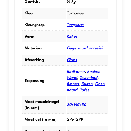
Gewicht
14 kg
Kleur
Turquoise
Kleurgroep
Turquoise
Vorm
Kitkat
Materiaal
Geglazuurd porselein
Afwerking
Glans
Badkamer
,
Keuken
,
Wand
,
Zwembad
,
Toepassing
Binnen
,
Buiten
,
Open
haard
,
Toilet
Maat mozaiektegel
20x145x80
(in mm)
Maat vel (in mm)
296×299