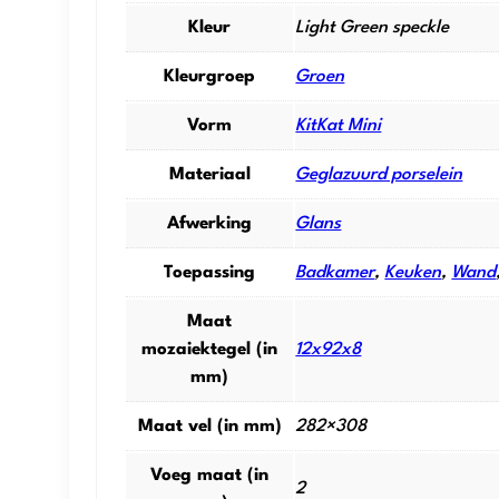
Kleur
Light Green speckle
Kleurgroep
Groen
Vorm
KitKat Mini
Materiaal
Geglazuurd porselein
Afwerking
Glans
Toepassing
Badkamer
,
Keuken
,
Wand
Maat
mozaiektegel (in
12x92x8
mm)
Maat vel (in mm)
282×308
Voeg maat (in
2