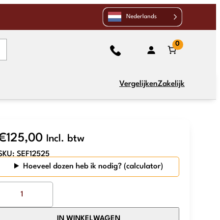
Nederlands
0
Vergelijken
Zakelijk
€
125,00
Incl. btw
SKU:
SEF12525
Hoeveel dozen heb ik nodig?
The
Mosaic
Factory
IN WINKELWAGEN