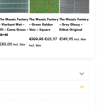
UITVERKOOP
The Mosaic Factory
The Mosaic Factory
The Mosaic Factory
– Vierkant Mat –
– Green Golden
– Grey Glossy –
R11 – Camo Green –
Vein – Square
Kitkat Original
48×48
Oorspronkelijke
Huidige
€
109,95
€
65,97
€
149,95
Incl. btw
€
85,00
Incl. btw
prijs
prijs
Incl. btw
was:
is:
€109,95.
€65,97.