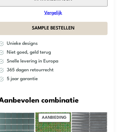
–
Light
Vergelijk
Green
Speckle
SAMPLE BESTELLEN
Glossy
–
Unieke designs
Kitkat
Niet goed, geld terug
Mini
aantal
Snelle levering in Europa
365 dagen retourrecht
5 jaar garantie
Aanbevolen combinatie
PRODUCT
AANBIEDING
IN
DE