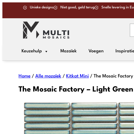
Unieke designs
Niet goed, geld terug
Snelle levering in E
Keuzehulp
Mozaïek
Voegen
Inspirati
Home
/
Alle mozaïek
/
Kitkat Mini
/ The Mosaic Factory 
The Mosaic Factory – Light Green