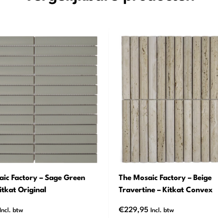
ic Factory – Sage Green
The Mosaic Factory – Beige
itkat Original
Travertine – Kitkat Convex
€
229,95
Incl. btw
Incl. btw