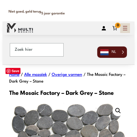
Binnen 1-2 werkdagen geleverd
365 dagen retour
0
NL
Save
Home
/
Alle mozaïek
/
Overige vormen
/ The Mosaic Factory –
Dark Grey – Stone
The Mosaic Factory – Dark Grey – Stone