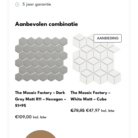
5 jaar garantie
Aanbevolen combinatie
PRODUCT
AANBIEDING
IN
DE
UITVERKOO
The Mosaic Factory – Dark
The Mosaic Factory –
Grey Matt R11 – Hexagon –
White Matt – Cube
51×95
Oorspronkelijke
Huidige
€
79,95
€
47,97
Incl. btw
€
109,00
prijs
prijs
Incl. btw
was:
is:
€79,95.
€47,97.