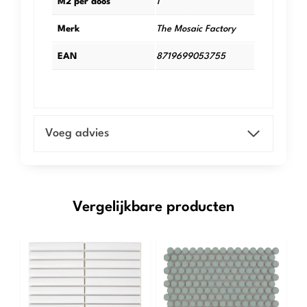
M2 per doos
1
Merk
The Mosaic Factory
EAN
8719699053755
Voeg advies
Vergelijkbare producten