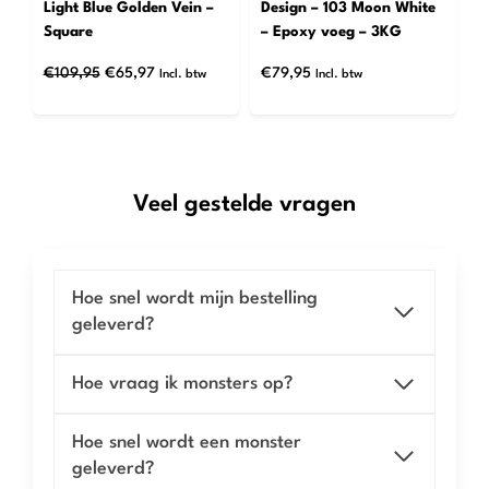
Light Blue Golden Vein –
Design – 103 Moon White
Square
– Epoxy voeg – 3KG
Oorspronkelijke
Huidige
€
109,95
€
65,97
€
79,95
Incl. btw
Incl. btw
prijs
prijs
was:
is:
€109,95.
€65,97.
Veel gestelde vragen
Hoe snel wordt mijn bestelling
geleverd?
Hoe vraag ik monsters op?
Hoe snel wordt een monster
geleverd?