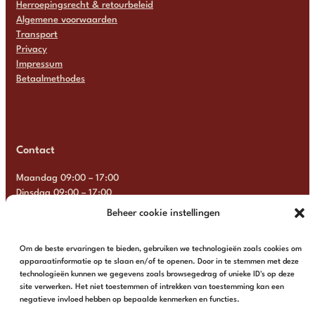
Herroepingsrecht & retourbeleid
Algemene voorwaarden
Transport
Privacy
Impressum
Betaalmethodes
Contact
Maandag 09:00 – 17:00
Dinsdag 09:00 – 17:00
Woensdag 09:00 – 17:00
Beheer cookie instellingen
Donderdag 09:00 – 17:00
Vrijdag 09:00 – 17:00
Om de beste ervaringen te bieden, gebruiken we technologieën zoals cookies om
Zaterdag Gesloten
apparaatinformatie op te slaan en/of te openen. Door in te stemmen met deze
Zondag Gesloten
technologieën kunnen we gegevens zoals browsegedrag of unieke ID's op deze
site verwerken. Het niet toestemmen of intrekken van toestemming kan een
+31 6 13 57 92 22
info@multimosaics.com
negatieve invloed hebben op bepaalde kenmerken en functies.