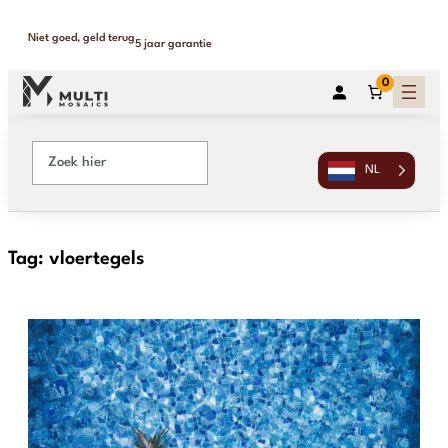
Niet goed, geld terug
5 jaar garantie
0
NL
Tag:
vloertegels