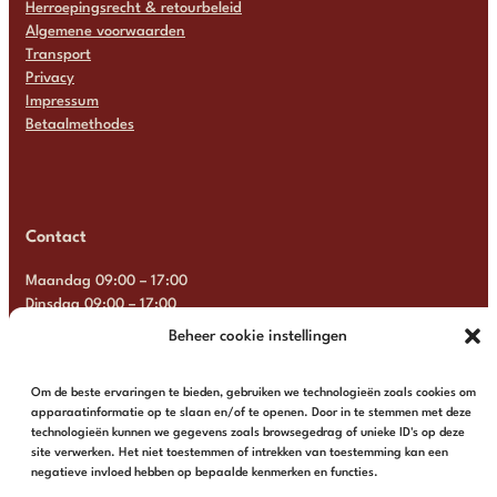
Herroepingsrecht & retourbeleid
Algemene voorwaarden
Transport
Privacy
Impressum
Betaalmethodes
Contact
Maandag 09:00 – 17:00
Dinsdag 09:00 – 17:00
Woensdag 09:00 – 17:00
Beheer cookie instellingen
Donderdag 09:00 – 17:00
Vrijdag 09:00 – 17:00
Om de beste ervaringen te bieden, gebruiken we technologieën zoals cookies om
Zaterdag Gesloten
apparaatinformatie op te slaan en/of te openen. Door in te stemmen met deze
Zondag Gesloten
technologieën kunnen we gegevens zoals browsegedrag of unieke ID's op deze
site verwerken. Het niet toestemmen of intrekken van toestemming kan een
+31 6 13 57 92 22
info@multimosaics.com
negatieve invloed hebben op bepaalde kenmerken en functies.