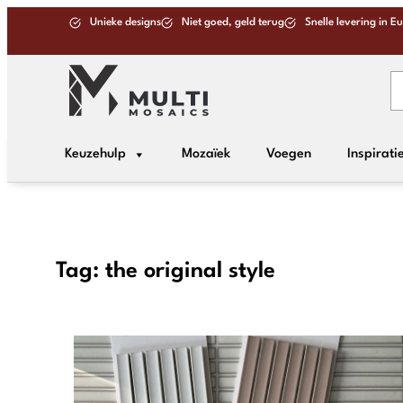
Unieke designs
Niet goed, geld terug
Snelle levering in E
Keuzehulp
Mozaïek
Voegen
Inspirati
Tag:
the original style