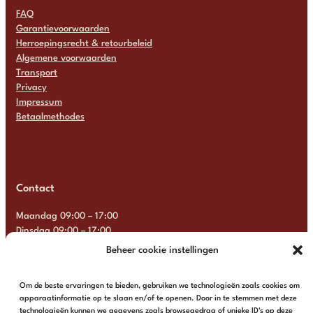
FAQ
Garantievoorwaarden
Herroepingsrecht & retourbeleid
Algemene voorwaarden
Transport
Privacy
Impressum
Betaalmethodes
Contact
Maandag 09:00 – 17:00
Dinsdag 09:00 – 17:00
Woensdag 09:00 – 17:00
Beheer cookie instellingen
Donderdag 09:00 – 17:00
Vrijdag 09:00 – 17:00
Om de beste ervaringen te bieden, gebruiken we technologieën zoals cookies om
Zaterdag Gesloten
apparaatinformatie op te slaan en/of te openen. Door in te stemmen met deze
Zondag Gesloten
technologieën kunnen we gegevens zoals browsegedrag of unieke ID's op deze