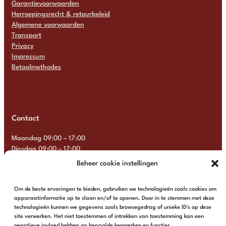
Garantievoorwaarden
Herroepingsrecht & retourbeleid
Algemene voorwaarden
Transport
Privacy
Impressum
Betaalmethodes
Contact
Maandag 09:00 – 17:00
Dinsdag 09:00 – 17:00
Woensdag 09:00 – 17:00
Beheer cookie instellingen
Donderdag 09:00 – 17:00
Vrijdag 09:00 – 17:00
Om de beste ervaringen te bieden, gebruiken we technologieën zoals cookies om
Zaterdag Gesloten
apparaatinformatie op te slaan en/of te openen. Door in te stemmen met deze
Zondag Gesloten
technologieën kunnen we gegevens zoals browsegedrag of unieke ID's op deze
site verwerken. Het niet toestemmen of intrekken van toestemming kan een
+31 6 13 57 92 22
info@multimosaics.com
negatieve invloed hebben op bepaalde kenmerken en functies.