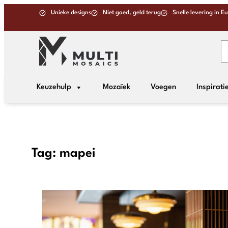
Unieke designs
Niet goed, geld terug
Snelle levering in E
Keuzehulp
Mozaïek
Voegen
Inspirati
Tag:
mapei