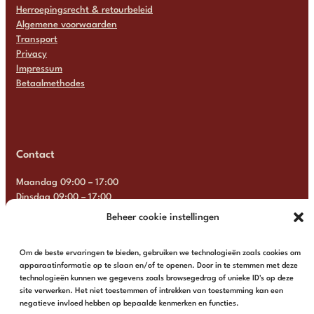
Herroepingsrecht & retourbeleid
Algemene voorwaarden
Transport
Privacy
Impressum
Betaalmethodes
Contact
Maandag 09:00 – 17:00
Dinsdag 09:00 – 17:00
Woensdag 09:00 – 17:00
Beheer cookie instellingen
Donderdag 09:00 – 17:00
Vrijdag 09:00 – 17:00
Om de beste ervaringen te bieden, gebruiken we technologieën zoals cookies om
Zaterdag Gesloten
apparaatinformatie op te slaan en/of te openen. Door in te stemmen met deze
Zondag Gesloten
technologieën kunnen we gegevens zoals browsegedrag of unieke ID's op deze
site verwerken. Het niet toestemmen of intrekken van toestemming kan een
+31 6 13 57 92 22
info@multimosaics.com
negatieve invloed hebben op bepaalde kenmerken en functies.