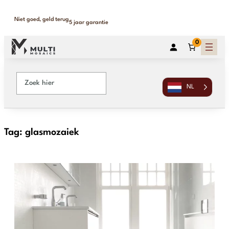
Binnen 1-2 werkdagen geleverd
365 dagen retour
0
NL
Tag:
glasmozaiek