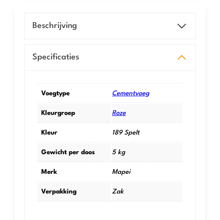
Beschrijving
Specificaties
Voegtype
Cementvoeg
Kleurgroep
Roze
Kleur
189 Spelt
Gewicht per doos
5 kg
Merk
Mapei
Verpakking
Zak