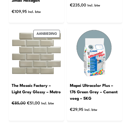
Small Hexagon
€
235,00
Incl. btw
€
109,95
Incl. btw
PRODUCT
AANBIEDING
IN
DE
UITVERKOOP
The Mosaic Factory –
Mapei Ultracolor Plus –
Light Grey Glossy – Metro
176 Green Grey – Cement
voeg – 5KG
Oorspronkelijke
Huidige
€
85,00
€
51,00
Incl. btw
prijs
prijs
€
29,95
Incl. btw
was:
is:
€85,00.
€51,00.