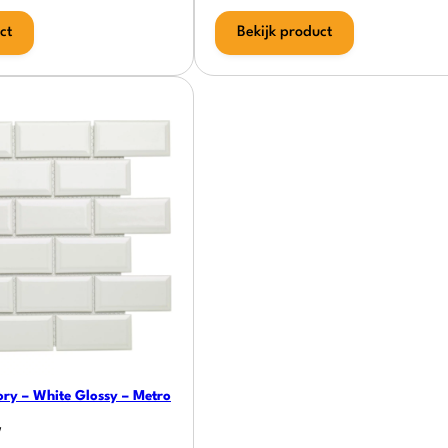
ct
Bekijk product
ory – White Glossy – Metro
w