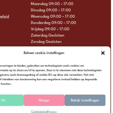
Maandag 09:00 – 17:00
Dinsdag 09:00 – 17:00
eleid
Woensdag 09:00 – 17:00
Donderdag 09:00 – 17:00
Vrijdag 09:00 – 17:00
Zaterdag Gesloten
Zondag Gesloten
+31 6 13 57 92 22
Beheer cookie instellingen
info@multimosaics.com
rvaringen te bieden, gebruiken we technologieën zoals cookies om
rmatie op te slaan en/of te openen. Door in te stemmen met deze technologieën
evens zoals browsegedrag of unieke ID's op deze site verwerken. Het niet
f intrekken van toestemming kan een negatieve invloed hebben op bepaalde
functies.
Ok
Weiger
Bekijk instellingen
Algemene voorwaarden
Privacy
Cookiebeleid
Privacy