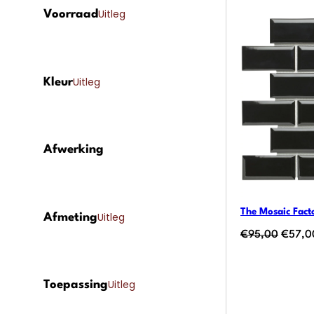
Uitleg
Voorraad
Uitleg
Kleur
Afwerking
The Mosaic Fact
Uitleg
Afmeting
Oorspr
€
95,00
€
57,0
prijs
was:
Uitleg
Toepassing
€95,0