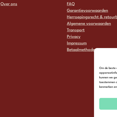
Over ons
FAQ
Garantievoorwaarden
Herroepingsrecht & retourb
Algemene voorwaarden
Transport
Privacy
Impressum
Betaalmethodes
Om de beste e
apparaatinfo
kunnen we geg
toestemmen o
kenmerken en 