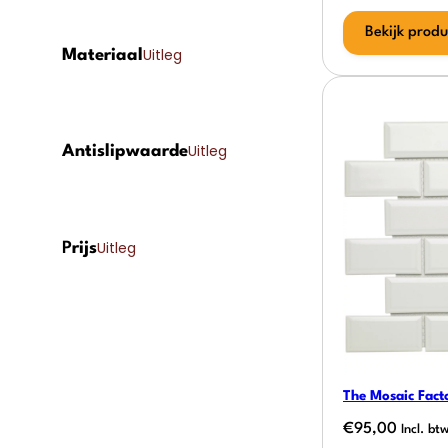
Bekijk produ
Uitleg
Materiaal
Uitleg
Antislipwaarde
Uitleg
P
rijs
The Mosaic Fact
€
95,00
Incl. bt