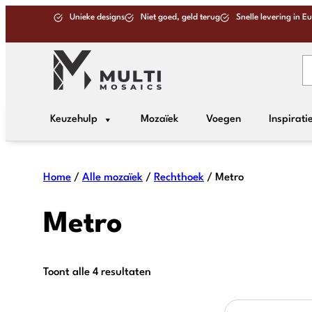
Unieke designs
Niet goed, geld terug
Snelle levering in E
Keuzehulp
Mozaïek
Voegen
Inspirati
Home
/
Alle mozaïek
/
Rechthoek
/ Metro
Metro
Toont alle 4 resultaten