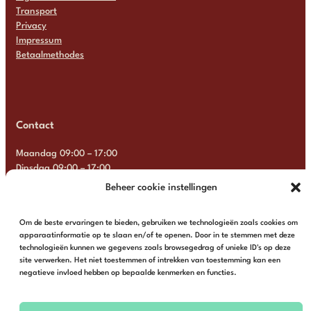
Transport
Privacy
Impressum
Betaalmethodes
Contact
Maandag 09:00 – 17:00
Dinsdag 09:00 – 17:00
Woensdag 09:00 – 17:00
Beheer cookie instellingen
Donderdag 09:00 – 17:00
Vrijdag 09:00 – 17:00
Om de beste ervaringen te bieden, gebruiken we technologieën zoals cookies om
Zaterdag Gesloten
apparaatinformatie op te slaan en/of te openen. Door in te stemmen met deze
Zondag Gesloten
technologieën kunnen we gegevens zoals browsegedrag of unieke ID's op deze
site verwerken. Het niet toestemmen of intrekken van toestemming kan een
+31 6 13 57 92 22
info@multimosaics.com
negatieve invloed hebben op bepaalde kenmerken en functies.