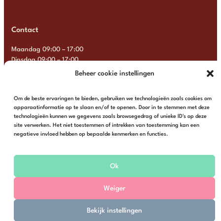
Contact
Maandag 09:00 – 17:00
Dinsdag 09:00 – 17:00
Woensdag 09:00 – 17:00
Beheer cookie instellingen
Donderdag 09:00 – 17:00
Vrijdag 09:00 – 17:00
Om de beste ervaringen te bieden, gebruiken we technologieën zoals cookies om
Zaterdag Gesloten
apparaatinformatie op te slaan en/of te openen. Door in te stemmen met deze
Zondag Gesloten
technologieën kunnen we gegevens zoals browsegedrag of unieke ID's op deze
site verwerken. Het niet toestemmen of intrekken van toestemming kan een
+31 6 13 57 92 22
info@multimosaics.com
negatieve invloed hebben op bepaalde kenmerken en functies.
Ok
Weiger
© Multi Mosaics | Webshop door
Buro Staal
Bekijk instellingen