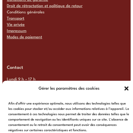
Droit de rétractation et politique de retour
Conditions générales
Transport
Vie privée
Impressum
Modes de paiement
Contact
Lundi 9 h – 17 h
Mardi 9 h – 17 h
Gérer les paramètres des cookies
Mercredi 9 h – 17 h
Jeudi 9 h – 17 h
Afin d'offrir une expérience optimale, nous utilisons des technologies telles que
Vendredi 9 h – 17 h
les cookies pour stocker et/ou accéder aux informations relatives à l'appareil. Le
Samedi Fermé
consentement à ces technologies nous permet de traiter des données telles que le
Dimanche Fermé
comportement de navigation ou les identifiants uniques sur ce site. L'absence de
consentement ou le retrait du consentement peut avoir des conséquences
+31 6 13 57 92 22
info@multimosaics.com
négatives sur certaines caractéristiques et fonctions.