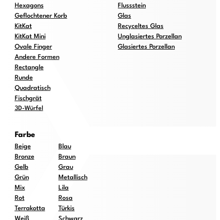
Hexagons
Flussstein
Geflochtener Korb
Glas
KitKat
Recyceltes Glas
KitKat Mini
Unglasiertes Porzellan
Ovale Finger
Glasiertes Porzellan
Andere Formen
Rectangle
Runde
Quadratisch
Fischgrät
3D-Würfel
Farbe
Beige
Blau
Bronze
Braun
Gelb
Grau
Grün
Metallisch
Mix
Lila
Rot
Rosa
Terrakotta
Türkis
Weiß
Schwarz