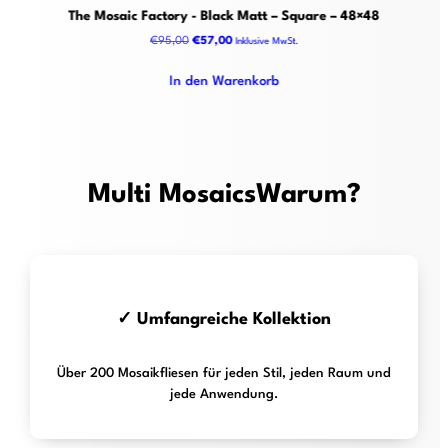
The Mosaic Factory - Black Matt – Square – 48×48
95,00Ursprünglicher
57,00Der
€
95,00
€
57,00
Inklusive MwSt.
Preis
aktuelle
war:
Preis
In den Warenkorb
€
beträgt:
.
€
.
Multi MosaicsWarum?
✓ Umfangreiche Kollektion
Über 200 Mosaikfliesen für jeden Stil, jeden Raum und
jede Anwendung.