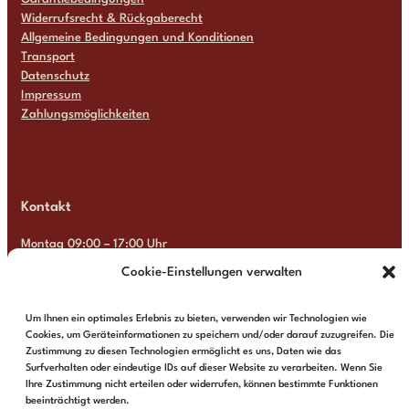
Widerrufsrecht & Rückgaberecht
Allgemeine Bedingungen und Konditionen
Transport
Datenschutz
Impressum
Zahlungsmöglichkeiten
Kontakt
Montag 09:00 – 17:00 Uhr
Dienstag 09:00 – 17:00 Uhr
Cookie-Einstellungen verwalten
Mittwoch 09:00 – 17:00 Uhr
Donnerstag 09:00 – 17:00 Uhr
Um Ihnen ein optimales Erlebnis zu bieten, verwenden wir Technologien wie
Freitag 09:00 – 17:00 Uhr
Cookies, um Geräteinformationen zu speichern und/oder darauf zuzugreifen. Die
Samstag Geschlossen
Zustimmung zu diesen Technologien ermöglicht es uns, Daten wie das
Sonntag Geschlossen
Surfverhalten oder eindeutige IDs auf dieser Website zu verarbeiten. Wenn Sie
Ihre Zustimmung nicht erteilen oder widerrufen, können bestimmte Funktionen
+31 6 13 57 92 22
info@multimosaics.com
beeinträchtigt werden.