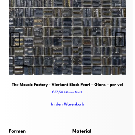
 Vierkant Black Pearl – Glans – per vel
The Mosaic Factory - Vierka
€
37,50
€
37,50
Inklusive MwSt.
In den Warenkorb
In den
Formen
Material