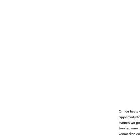
Om de beste e
apparaatinfo
kunnen we geg
toestemmen o
kenmerken en 